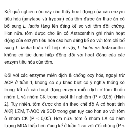
Kết quả nghiên cứu này cho thấy hoạt động của các enzym
tiêu hóa (amylase và trypsin) của tôm được ăn thức ăn có
bổ sung
L. lactis
tăng lên đáng kể so với tôm đối chứng.
Hơn nữa, tôm được cho ăn có Astaxanthin ghi nhận hoạt
động của enzym tiêu hóa cao hơn đáng kể so với tôm chỉ bổ
sung
L. lactis
hoặc kết hợp. Vì vậy,
L. lactis
và Astaxanthin
không có tác dụng hiệp đồng đối với hoạt động của các
enzym tiêu hóa của tôm.
Đối với các enzyme miễn dịch & chống oxy hóa, ngoại trừ
ACP ở tuần 1, không có sự khác biệt có ý nghĩa thống kê
trong tất cả các hoạt động enzym miễn dịch ở tôm thuộc
nhóm L và nhóm CK trong suốt thí nghiệm (P > 0,05) (Hình
2). Tuy nhiên, tôm được cho ăn theo chế độ A có hoạt tính
AKP, LZM, T-AOC và SOD trong gan tụy cao hơn so với tôm
ở nhóm CK (P < 0,05). Hơn nữa, tôm ở nhóm LA có hàm
lượng MDA thấp hơn đáng kể ở tuần 1 so với đối chứng (P <