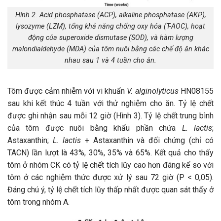
Hình 2. Acid phosphatase (ACP), alkaline phosphatase (AKP),
lysozyme (LZM), tổng khả năng chống oxy hóa (T-AOC), hoạt
động của superoxide dismutase (SOD), và hàm lượng
malondialdehyde (MDA) của tôm nuôi bằng các chế độ ăn khác
nhau sau 1 và 4 tuần cho ăn.
Tôm được cảm nhiễm với vi khuẩn
V. alginolyticus
HN08155
sau khi kết thúc 4 tuần với thử nghiệm cho ăn. Tỷ lệ chết
được ghi nhận sau mỗi 12 giờ (Hình 3). Tỷ lệ chết trung bình
của tôm được nuôi bằng khẩu phần chứa
L. lactis
;
Astaxanthin;
L. lactis
+ Astaxanthin và đối chứng (chỉ có
TACN) lần lượt là 43%, 30%, 35% và 65%. Kết quả cho thấy
tôm ở nhóm CK có tỷ lệ chết tích lũy cao hơn đáng kể so với
tôm ở các nghiệm thức được xử lý sau 72 giờ (P < 0,05).
Đáng chú ý, tỷ lệ chết tích lũy thấp nhất được quan sát thấy ở
tôm trong nhóm A.