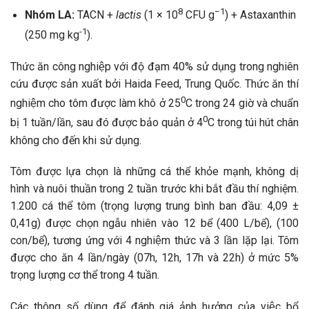
8
−1
Nhóm LA:
TACN +
lactis
(1 × 10
CFU g
) + Astaxanthin
-1
(250 mg kg
).
Thức ăn công nghiệp với độ đạm 40% sử dụng trong nghiên
cứu được sản xuất bởi Haida Feed, Trung Quốc. Thức ăn thí
0
nghiệm cho tôm được làm khô ở 25
C trong 24 giờ và chuẩn
0
bị 1 tuần/lần, sau đó được bảo quản ở 4
C trong túi hút chân
không cho đến khi sử dụng.
Tôm được lựa chọn là những cá thể khỏe mạnh, không dị
hình và nuôi thuần trong 2 tuần trước khi bắt đầu thí nghiệm.
1.200 cá thể tôm (trọng lượng trung bình ban đầu: 4,09 ±
0,41g) được chọn ngẫu nhiên vào 12 bể (400 L/bể), (100
con/bể), tương ứng với 4 nghiệm thức và 3 lần lặp lại. Tôm
được cho ăn 4 lần/ngày (07h, 12h, 17h và 22h) ở mức 5%
trọng lượng cơ thể trong 4 tuần.
Các thông số dùng để đánh giá ảnh hưởng của việc bổ