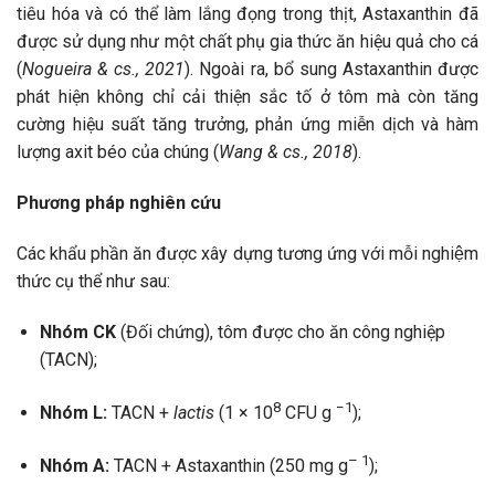
tiêu hóa và có thể làm lắng đọng trong thịt, Astaxanthin đã
được sử dụng như một chất phụ gia thức ăn hiệu quả cho cá
(
Nogueira & cs., 2021
). Ngoài ra, bổ sung Astaxanthin được
phát hiện không chỉ cải thiện sắc tố ở tôm mà còn tăng
cường hiệu suất tăng trưởng, phản ứng miễn dịch và hàm
lượng axit béo của chúng (
Wang & cs., 2018
).
Phương pháp nghiên cứu
Các khẩu phần ăn được xây dựng tương ứng với mỗi nghiệm
thức cụ thể như sau:
Nhóm CK
(Đối chứng), tôm được cho ăn công nghiệp
(TACN);
8
−1
Nhóm L:
TACN +
lactis
(1 × 10
CFU g
);
– 1
Nhóm A:
TACN + Astaxanthin (250 mg g
);