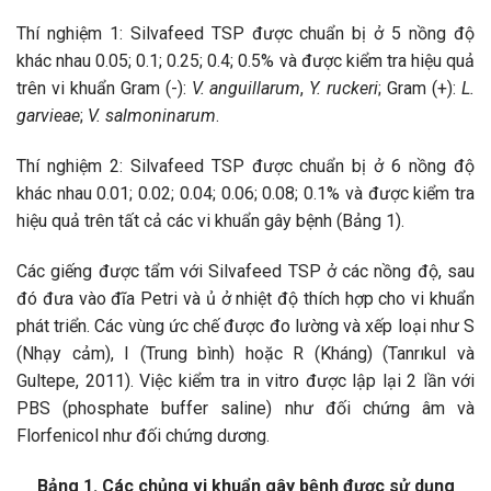
Thí nghiệm 1: Silvafeed TSP được chuẩn bị ở 5 nồng độ
khác nhau 0.05; 0.1; 0.25; 0.4; 0.5% và được kiểm tra hiệu quả
trên vi khuẩn Gram (-):
V. anguillarum
,
Y. ruckeri
; Gram (+):
L.
garvieae
;
V. salmoninarum
.
Thí nghiệm 2: Silvafeed TSP được chuẩn bị ở 6 nồng độ
khác nhau 0.01; 0.02; 0.04; 0.06; 0.08; 0.1% và được kiểm tra
hiệu quả trên tất cả các vi khuẩn gây bệnh (Bảng 1).
Các giếng được tẩm với Silvafeed TSP ở các nồng độ, sau
đó đưa vào đĩa Petri và ủ ở nhiệt độ thích hợp cho vi khuẩn
phát triển. Các vùng ức chế được đo lường và xếp loại như S
(Nhạy cảm), I (Trung bình) hoặc R (Kháng) (Tanrıkul và
Gultepe, 2011). Việc kiểm tra in vitro được lập lại 2 lần với
PBS (phosphate buffer saline) như đối chứng âm và
Florfenicol như đối chứng dương.
Bảng 1. Các chủng vi khuẩn gây bệnh được sử dụng