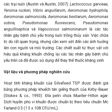
các trại nuôi (Austin và Austin, 2007).
Lactococcus garvieae,
Yersinia ruckeri, Vibrio anguillarum, Aeromonas hydrophila,
Aeromonas salmonicida, Aeromonas bestiarum, Aeromonas
sobria, Pseudomonas fluorescens, Pseudomonas
anguilliseptica
và
Vagococcus salmoninarum
là các tác
nhân gây bệnh chủ yếu trong nuôi trồng thủy sản. Việc chữa
trị dù rất quan trọng, nhưng cần xem xét đến các ảnh hưởng
lên con người và môi trường. Các chiết xuất từ thực vật với
hiệu quả kháng khuẩn chống lại các tác nhân gây bệnh chủ
yếu trên cá đã được sử dụng để thay thế thuốc kháng sinh.
Vật liệu và phương pháp nghiên cứu
Hoạt tính kháng khuẩn của Silvafeed TSP được đánh giá
bằng phương pháp khuếch tán giếng thạch của Kirby-Bauer
(Stokes & cs., 1993). Đĩa petri chứa Mueller-Hilton agar.
Dịch huyền phù vi khuẩn được chuẩn bị theo tiêu chuẩn Mc
Farland 0.5 (1.5 x 108 CFU/mL).