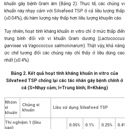
khuẩn gây bệnh Gram âm (Bảng 2). Thực tế, các chủng vi
khuẩn này nhạy cảm với Silvafeed TSP ở cả liều lượng thấp
(≤0.04%), dù hàm lượng này thấp hơn liều lượng khuyến cáo.
Tuy nhiên, hoạt tính kháng khuẩn in vitro chỉ ở mức thấp đến
trung bình đối với vi khuẩn Gram dương (
Lactococcus
garvieae
và
Vagococcus salmoninarum
). Thật vậy, khả năng
ức chế tương đối các chủng này chỉ thấy ở liều dùng cao
nhất (≥0.4%).
Bảng 2. Kết quả hoạt tính kháng khuẩn in vitro của
Silvafeed TSP chống lại các tác nhân gây bệnh chính ở
cá (S=Nhạy cảm; I=Trung bình; R=Kháng)
Nhóm
Chủng vi
vi
Liều sử dụng Silvafeed TSP
khuẩn
khuẩn
Thí nghiệm 1 (liều
0.05%
0.1%
0.25%
0.4%
cao)