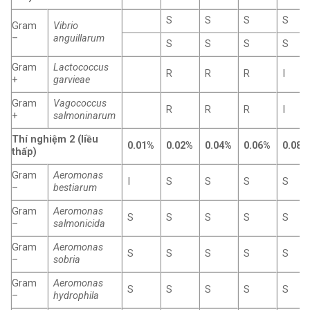
S
S
S
S
Gram
Vibrio
–
anguillarum
S
S
S
S
Gram
Lactococcus
R
R
R
I
+
garvieae
Gram
Vagococcus
R
R
R
I
+
salmoninarum
Thí nghiệm 2 (liều
0.01%
0.02%
0.04%
0.06%
0.08%
thấp)
Gram
Aeromonas
I
S
S
S
S
–
bestiarum
Gram
Aeromonas
S
S
S
S
S
–
salmonicida
Gram
Aeromonas
S
S
S
S
S
–
sobria
Gram
Aeromonas
S
S
S
S
S
–
hydrophila