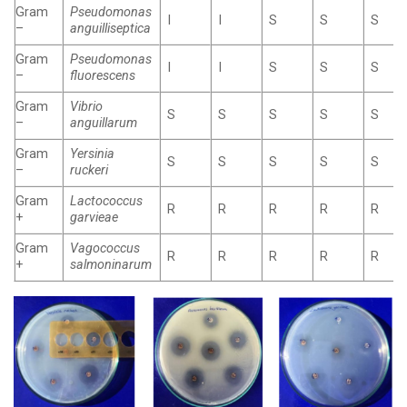
Gram
Pseudomonas
I
I
S
S
S
–
anguilliseptica
Gram
Pseudomonas
I
I
S
S
S
–
fluorescens
Gram
Vibrio
S
S
S
S
S
–
anguillarum
Gram
Yersinia
S
S
S
S
S
–
ruckeri
Gram
Lactococcus
R
R
R
R
R
+
garvieae
Gram
Vagococcus
R
R
R
R
R
+
salmoninarum