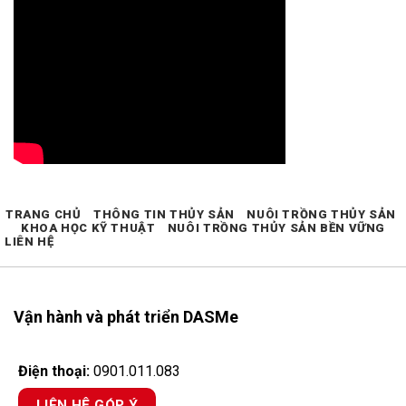
TRANG CHỦ
THÔNG TIN THỦY SẢN
NUÔI TRỒNG THỦY SẢN
KHOA HỌC KỸ THUẬT
NUÔI TRỒNG THỦY SẢN BỀN VỮNG
LIÊN HỆ
Vận hành và phát triển DASMe
Điện thoại:
0901.011.083
LIÊN HỆ GÓP Ý