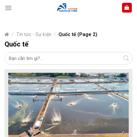
Skip
to
content
/
Tin tức - Sự kiện
/
Quốc tế (Page 2)
Quốc tế