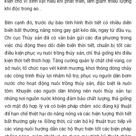
kiện cho vi sinh vật hiếu khí phát triển, làm giảm thiểu lượng
khí độc trong ao…
Bên cạnh đó, trước dự báo tình hình thời tiết có nhiều diễn
biến bất thường, nắng nóng gay gắt kéo dài, ngay từ đầu vụ,
Chi cục Thủy sản đã có văn bản gửi các địa phương trong
việc chủ động theo dõi diễn biến thời tiết, chuẩn bị tốt các
điều kiện phục vụ nuôi trồng thủy sản, chỉ thả giống khi điều
kiện thời tiết thích hợp. Tăng cường quản lý chặt chẽ vùng, cơ
sở nuôi; tổ chức nạo vét kênh mương, khơi thông dòng chảy
các công trình thủy lợi nhằm hỗ trợ, phục vụ người dân bơm
nước cho hoạt động nuôi trồng thủy sản, đặc biệt là nuôi
tôm. Khuyến cáo người dân không nên nuôi thủy sản tại
những nơi nguồn nước không đảm bảo chất lượng, thả giống
với mật độ hợp lý và có biện pháp chăm sóc đúng kỹ thuật
để hạn chế thiệt hại do nắng nóng và các hiện tượng thời tiết
bất thường gây ra. Đồng thời, cử cán bộ kỹ thuật trực tiếp về
các vùng nuôi hướng dẫn các hộ thực hiện tốt các biện pháp