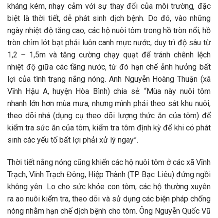
kháng kém, nhạy cảm với sự thay đổi của môi trường, đặc
biệt là thời tiết, dễ phát sinh dịch bệnh. Do đó, vào những
ngày nhiệt độ tăng cao, các hộ nuôi tôm trong hồ tròn nổi, hồ
tròn chìm lót bạt phải luôn canh mực nước, duy trì độ sâu từ
1,2 – 1,5m và tăng cường chạy quạt để tránh chênh lệch
nhiệt độ giữa các tầng nước, từ đó hạn chế ảnh hưởng bất
lợi của tình trạng nắng nóng. Anh Nguyễn Hoàng Thuận (xã
Vĩnh Hậu A, huyện Hòa Bình) chia sẻ: “Mùa này nuôi tôm
nhanh lớn hơn mùa mưa, nhưng mình phải theo sát khu nuôi,
theo dõi nhá (dụng cụ theo dõi lượng thức ăn của tôm) để
kiểm tra sức ăn của tôm, kiểm tra tôm định kỳ để khi có phát
sinh các yếu tố bất lợi phải xử lý ngay”.
Thời tiết nắng nóng cũng khiến các hộ nuôi tôm ở các xã Vĩnh
Trạch, Vĩnh Trạch Đông, Hiệp Thành (TP. Bạc Liêu) đứng ngồi
không yên. Lo cho sức khỏe con tôm, các hộ thường xuyên
ra ao nuôi kiểm tra, theo dõi và sử dụng các biện pháp chống
nóng nhằm hạn chế dịch bệnh cho tôm. Ông Nguyễn Quốc Vũ