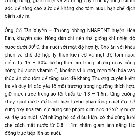
chống nóng, giảm nhiệt và áp dụng quy trình kỹ thuật chăm
sóc để nâng cao sức đề kháng cho tôm nuôi, hạn chế dịch
bệnh xảy ra.
Ông Cổ Tân Xuyên – Trưởng phòng NN&PTNT huyện Hòa
Bình, khuyến cáo: Nông dân chỉ nên thả giống khi nhiệt độ
0
nước dưới 30
C, thả nuôi với mật độ hợp lý. Cho ăn với khẩu
phần và chế độ hợp lý theo kích cỡ và mật độ tôm nuôi,
giảm từ 15 – 30% lượng thức ăn trong những ngày nắng
nóng; bổ sung vitamin C, khoáng vi lượng, men tiêu hóa vào
thức ăn cho tôm để tăng sức đề kháng. Thường xuyên kiểm
tra và duy trì các yếu tố môi trường trong ngưỡng thích hợp,
giữ mực nước trong ao tối thiểu từ 1,3 – 1,5m; tăng cường
chạy quạt nước để tránh hiện tượng phân tầng nhiệt độ, bổ
sung oxy hòa tan; sử dụng chế phẩm sinh học để xử lý nước
và đáy ao nuôi. Với những hộ có điều kiện, có thể dùng lưới
che cách mặt nước từ 0,8 – 1m nhằm giảm ánh nắng tác
động trực tiếp lên ao nuôi.