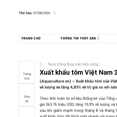
Skip
to
Thứ Sáu
, 07/08/2026
content
TRANG CHỦ
THÔNG TIN THỦY SẢN
/
Nuôi trồng thủy sản bền vững
/
Xuất khẩu tôm Việt Nam 
Trang
chủ
(Aquaculture.vn) – Xuất khẩu tôm của Việt
về lượng và tăng 4,83% về trị giá so với n
Chia
Theo tính toán từ số liệu thống kê của Tổng 
sẻ
giá 363,76 triệu USD, tăng 10,9% về lượng và
sau khi giảm mạnh trong tháng 8 và tháng 
xuất khẩu tôm đã thích nghi nhanh với trạng t