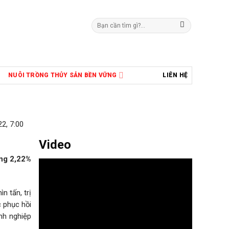
Tìm
kiếm:
NUÔI TRỒNG THỦY SẢN BỀN VỮNG
LIÊN HỆ
2, 7:00
Video
ăng 2,22%
n tấn, trị
c phục hồi
nh nghiệp