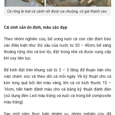
Cá rồng là loài cá cảnh rất được ưa chuộng, có giá thành cao.
Cá sinh sản ổn định, màu sắc đẹp
Theo nhóm nghiên cứu, bể ương nuôi cá con cần đảm bảo
các điều kiện như: Độ sâu của nước từ 30 – 40cm; bể sáng
thoáng rộng cho cá bơi lội, đặt trong nhà và được cung cấp
khí oxy liên tục.
Bể kính đặt trên khung sắt từ 2 – 3 tầng để thuận tiện cho
việc chăm sóc và theo dõi cá mỗi ngày. Về kỹ thuật cho cá
kim long quá bối lên màu vàng, khi cá có kích thước 15 –
16cm, tiến hành đánh màu cho cá bằng kỹ thuật đánh đèn
(sử dụng đèn Led màu trắng và nuôi cá trong bể composite
màu trắng).
Sau một năm thực hiện nhiệm vụ, nhóm nghiên cứu đã