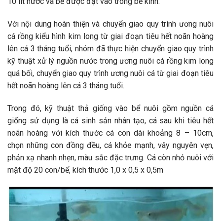
10 lít nước và bể được đặt vào trong bể kính.
Với nội dung hoàn thiện và chuyển giao quy trình ương nuôi
cá rồng kiểu hình kim long từ giai đoạn tiêu hết noãn hoàng
lên cá 3 tháng tuổi, nhóm đã thực hiện chuyển giao quy trình
kỹ thuật xử lý nguồn nước trong ương nuôi cá rồng kim long
quá bối, chuyển giao quy trình ương nuôi cá từ giai đoạn tiêu
hết noãn hoàng lên cá 3 tháng tuổi.
Trong đó, kỹ thuật thả giống vào bể nuôi gồm nguồn cá
giống sử dụng là cá sinh sản nhân tạo, cá sau khi tiêu hết
noãn hoàng với kích thước cá con dài khoảng 8 – 10cm,
chọn những con đồng đều, cá khỏe mạnh, vây nguyên vẹn,
phản xạ nhanh nhẹn, màu sắc đặc trưng. Cá còn nhỏ nuôi với
mật độ 20 con/bể, kích thước 1,0 x 0,5 x 0,5m