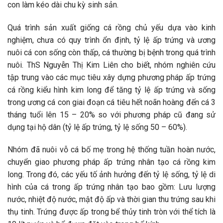
con làm kéo dài chu kỳ sinh sản.
Quá trình sản xuất giống cá rồng chủ yếu dựa vào kinh
nghiệm, chưa có quy trình ổn định, tỷ lệ ấp trứng và ương
nuôi cá con sống còn thấp, cá thường bị bệnh trong quá trình
nuôi. ThS Nguyễn Thị Kim Liên cho biết, nhóm nghiên cứu
tập trung vào các mục tiêu xây dựng phương pháp ấp trứng
cá rồng kiểu hình kim long để tăng tỷ lệ ấp trứng và sống
trong ương cá con giai đoạn cá tiêu hết noãn hoàng đến cá 3
tháng tuổi lên 15 – 20% so với phương pháp cũ đang sử
dụng tại hộ dân (tỷ lệ ấp trứng, tỷ lệ sống 50 – 60%).
Nhóm đã nuôi vỗ cá bố mẹ trong hệ thống tuần hoàn nước,
chuyển giao phương pháp ấp trứng nhân tạo cá rồng kim
long. Trong đó, các yếu tố ảnh hưởng đến tỷ lệ sống, tỷ lệ di
hình của cá trong ấp trứng nhân tạo bao gồm: Lưu lượng
nước, nhiệt độ nước, mật độ ấp và thời gian thu trứng sau khi
thụ tinh. Trứng được ấp trong bể thủy tinh tròn với thể tích là