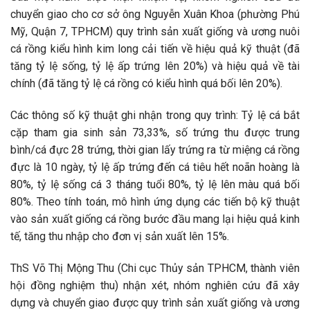
chuyển giao cho cơ sở ông Nguyễn Xuân Khoa (phường Phú
Mỹ, Quận 7, TPHCM) quy trình sản xuất giống và ương nuôi
cá rồng kiểu hình kim long cải tiến về hiệu quả kỹ thuật (đã
tăng tỷ lệ sống, tỷ lệ ấp trứng lên 20%) và hiệu quả về tài
chính (đã tăng tỷ lệ cá rồng có kiểu hình quá bối lên 20%).
Các thông số kỹ thuật ghi nhận trong quy trình: Tỷ lệ cá bắt
cặp tham gia sinh sản 73,33%, số trứng thu được trung
bình/cá đực 28 trứng, thời gian lấy trứng ra từ miệng cá rồng
đực là 10 ngày, tỷ lệ ấp trứng đến cá tiêu hết noãn hoàng là
80%, tỷ lệ sống cá 3 tháng tuổi 80%, tỷ lệ lên màu quá bối
80%. Theo tính toán, mô hình ứng dụng các tiến bộ kỹ thuật
vào sản xuất giống cá rồng bước đầu mang lại hiệu quả kinh
tế, tăng thu nhập cho đơn vị sản xuất lên 15%.
ThS Võ Thị Mộng Thu (Chi cục Thủy sản TPHCM, thành viên
hội đồng nghiệm thu) nhận xét, nhóm nghiên cứu đã xây
dựng và chuyển giao được quy trình sản xuất giống và ương