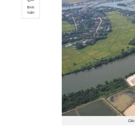
Bình
luận
Các