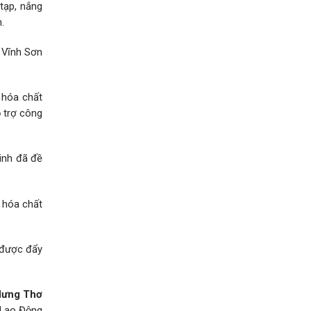
 tạp, nắng
.
ã Vĩnh Sơn
 hóa chất
 trợ công
Linh đã đề
 hóa chất
 được đẩy
ưng Thơ
 Lao Động