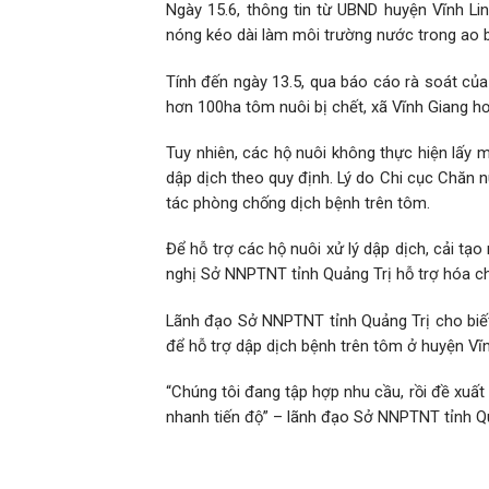
Ngày 15.6, thông tin từ UBND huyện Vĩnh Linh
nóng kéo dài làm môi trường nước trong ao bị
Tính đến ngày 13.5, qua báo cáo rà soát của
hơn 100ha tôm nuôi bị chết, xã Vĩnh Giang h
Tuy nhiên, các hộ nuôi không thực hiện lấy 
dập dịch theo quy định. Lý do Chi cục Chăn 
tác phòng chống dịch bệnh trên tôm.
Để hỗ trợ các hộ nuôi xử lý dập dịch, cải tạ
nghị Sở NNPTNT tỉnh Quảng Trị hỗ trợ hóa ch
Lãnh đạo Sở NNPTNT tỉnh Quảng Trị cho biế
để hỗ trợ dập dịch bệnh trên tôm ở huyện Vĩn
“Chúng tôi đang tập hợp nhu cầu, rồi đề xuấ
nhanh tiến độ” – lãnh đạo Sở NNPTNT tỉnh Quả