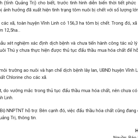
 (tỉnh Quảng Trị) cho biết, trước tình hình diễn biến thời tiết phức
 ảnh hưởng đã xuất hiện tình trạng tôm nuôi bị chết với số lượng lớn
 các xã, toàn huyện Vĩnh Linh có 156,3 ha tôm bị chết. Trong đó, x
ơn 12,5ha…
mẫu xét nghiệm xác định dịch bệnh và chưa tiến hành công tác xử lý
nuôi Thú y chưa thực hiện được thủ tục đấu thầu mua hóa chất để hỗ
o môi trường ao nuôi và hạn chế dịch bệnh lây lan, UBND huyện Vĩnh 
ất Chlorine cho các xã.
t, do vướng mắc trong thủ tục đấu thầu mua hóa chất, nên chưa có
h Linh.
t Bộ NNPTNT hỗ trợ. Bên cạnh đó, việc đấu thầu hóa chất cũng đang
ng Trị, thông tin.
H
Nguồn: Báo