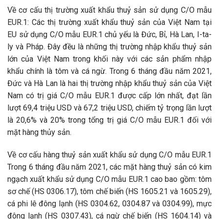
Về cơ cấu thị trường xuất khẩu thuỷ sản sử dụng C/O mẫu
EUR.1: Các thị trường xuất khẩu thuỷ sản của Việt Nam tại
EU sử dụng C/O mẫu EUR.1 chủ yếu là Đức, Bỉ, Hà Lan, I-ta-
ly và Pháp. Đây đều là những thị trường nhập khẩu thuỷ sản
lớn của Việt Nam trong khối này với các sản phẩm nhập
khẩu chính là tôm và cá ngừ. Trong 6 tháng đầu năm 2021,
Đức và Hà Lan là hai thị trường nhập khẩu thuỷ sản của Việt
Nam có trị giá C/O mẫu EUR.1 được cấp lớn nhất, đạt lần
lượt 69,4 triệu USD và 67,2 triệu USD, chiếm tỷ trọng lần lượt
là 20,6% và 20% trong tổng trị giá C/O mẫu EUR.1 đối với
mặt hàng thủy sản.
Về cơ cấu hàng thuỷ sản xuất khẩu sử dụng C/O mẫu EUR.1
Trong 6 tháng đầu năm 2021, các mặt hàng thuỷ sản có kim
ngạch xuất khẩu sử dụng C/O mẫu EUR.1 cao bao gồm: tôm
sơ chế (HS 0306.17), tôm chế biến (HS 1605.21 và 1605.29),
cá phi lê đông lạnh (HS 0304.62, 0304.87 và 0304.99), mực
đông lạnh (HS 0307.43), cá ngừ chế biến (HS 1604.14) và