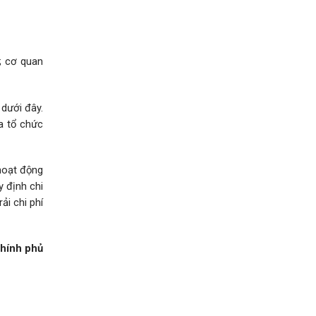
; cơ quan
 dưới đây.
ủa tổ chức
hoạt động
 định chi
ải chi phí
hính phủ