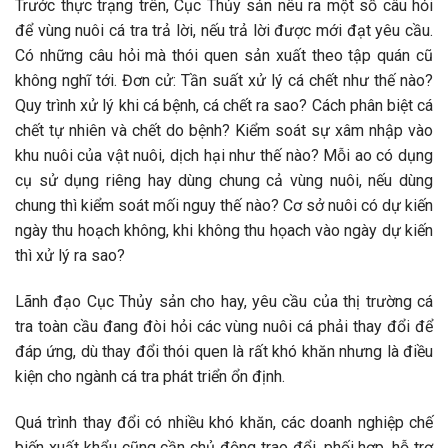
Trước thực trạng trên, Cục Thủy sản nêu ra một số câu hỏi
để vùng nuôi cá tra trả lời, nếu trả lời được mới đạt yêu cầu.
Có những câu hỏi mà thói quen sản xuất theo tập quán cũ
không nghĩ tới. Đơn cử: Tần suất xử lý cá chết như thế nào?
Quy trình xử lý khi cá bệnh, cá chết ra sao? Cách phân biệt cá
chết tự nhiên và chết do bệnh? Kiểm soát sự xâm nhập vào
khu nuôi của vật nuôi, dịch hại như thế nào? Mỗi ao có dụng
cụ sử dụng riêng hay dùng chung cả vùng nuôi, nếu dùng
chung thì kiểm soát mối nguy thế nào? Cơ sở nuôi có dự kiến
ngày thu hoạch không, khi không thu họach vào ngày dự kiến
thì xử lý ra sao?
Lãnh đạo Cục Thủy sản cho hay, yêu cầu của thị trường cá
tra toàn cầu đang đòi hỏi các vùng nuôi cá phải thay đổi để
đáp ứng, dù thay đổi thói quen là rất khó khăn nhưng là điều
kiện cho ngành cá tra phát triển ổn định.
Quá trình thay đổi có nhiều khó khăn, các doanh nghiệp chế
biến xuất khẩu cũng cần chủ động trao đổi, phối hợp, hỗ trợ