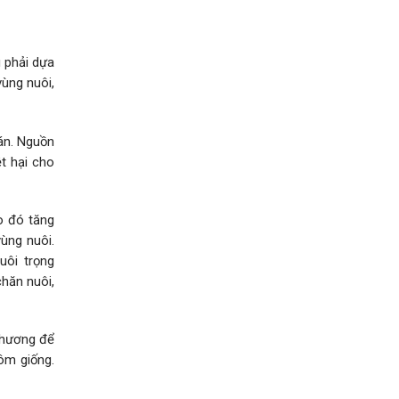
 phải dựa
ùng nuôi,
án. Nguồn
̂t hại cho
o đó tăng
ùng nuôi.
ôi trọng
 chăn nuôi,
phương để
ôm giống.