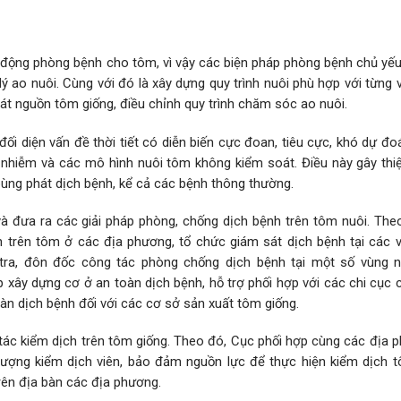
̉ động phòng bệnh cho tôm, vì vậy các biện pháp phòng bệnh chủ yếu
lý ao nuôi. Cùng với đó là xây dựng quy trình nuôi phù hợp với từng v
soát nguồn tôm giống, điều chỉnh quy trình chăm sóc ao nuôi.
diện vấn đề thời tiết có diễn biến cực đoan, tiêu cực, khó dự đo
 ô nhiễm và các mô hình nuôi tôm không kiểm soát. Điều này gây thiẹ
ùng phát dịch bệnh, kể cả các bệnh thông thường.
à đưa ra các giải pháp phòng, chống dịch bệnh trên tôm nuôi. The
nh trên tôm ở các địa phương, tổ chức giám sát dịch bệnh tại các v
ra, đôn đốc công tác phòng chống dịch bệnh tại một số vùng nu
xây dựng cơ ở an toàn dịch bệnh, hỗ trợ phối hợp với các chi cục
n dịch bệnh đối với các cơ sở sản xuất tôm giống.
tác kiểm dịch trên tôm giống. Theo đó, Cục phối hợp cùng các địa 
 lượng kiểm dịch viên, bảo đảm nguồn lực để thực hiện kiểm dịch t
rên địa bàn các địa phương.