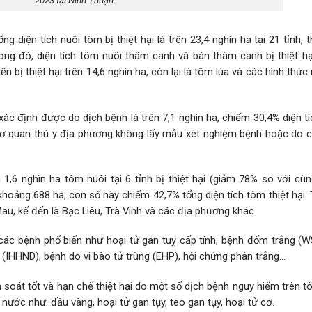
2023 tại Ninh Thuận
̂n tích nuôi tôm bị thiệt hại là trên 23,4 nghìn ha tại 21 tỉnh, t
đó, diện tích tôm nuôi thâm canh và bán thâm canh bị thiệt hạ
 bị thiệt hại trên 14,6 nghìn ha, còn lại là tôm lúa và các hình thức
ác định được do dịch bệnh là trên 7,1 nghìn ha, chiếm 30,4% diện t
m, cơ quan thú y địa phương không lấy mẫu xét nghiệm bệnh hoặc do 
,6 nghìn ha tôm nuôi tại 6 tỉnh bị thiệt hại (giảm 78% so với cù
khoảng 688 ha, con số này chiếm 42,7% tổng diện tích tôm thiệt hại
 Mau, kế đến là Bạc Liêu, Trà Vinh và các địa phương khác.
các bệnh phổ biến như hoại tử gan tuỵ cấp tính, bệnh đốm trắng (W
(IHHND), bệnh do vi bào tử trùng (EHP), hội chứng phân trắng…
soát tốt và hạn chế thiệt hại do một số dịch bệnh nguy hiểm trên t
̛ớc như: đầu vàng, hoại tử gan tụy, teo gan tụy, hoại tử cơ.