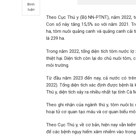
Bình
luận
Theo Cục Thú y (Bộ NN-PTNT), năm 2022, tổng diẹ
Con số này tăng 15,5% so với năm 2021. Trong 
ha, tôm nuôi quảng canh và quảng canh cải tiến
là 239 ha.
Trong năm 2022, tổng diện tích tôm nước lợ x
thiệt hại. Diện tích còn lại do chủ nuôi tô
môi trường.
Từ đầu năm 2023 đến nay, cả nước có trên 1
2022). Tổng diện tích xác định được bệnh là 
Thú y, diện tích xảy ra nhiều nhất tại tỉnh Cà
Theo ghi nhận của ngành thú y, tôm nuôi bị 
hoại tử cơ quan tạo máu và cơ quan biểu mô 
Theo Cục Thú y, về cơ bản, hiện nay vẫn kiểm 
để các bệnh nguy hiểm xâm nhiễm vào trong nu