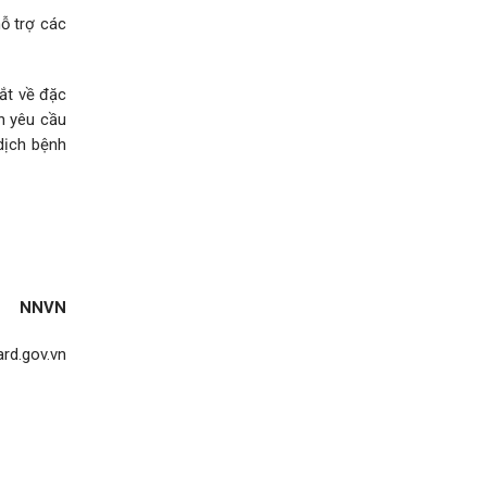
ỗ trợ các
ắt về đặc
n yêu cầu
dịch bệnh
NNVN
rd.gov.vn