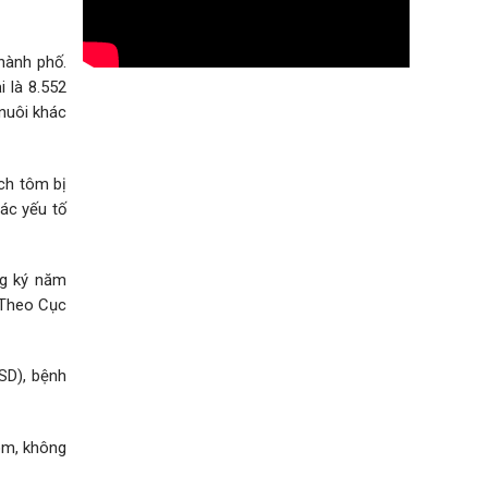
hành phố.
i là 8.552
 nuôi khác
ích tôm bị
các yếu tố
ng ký năm
. Theo Cục
SD), bệnh
ôm, không