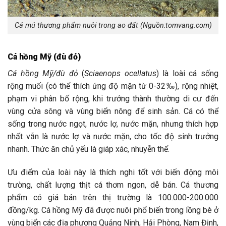
Cá mú thương phẩm nuôi trong ao đất (Nguồn:tomvang.com)
Cá hồng Mỹ (đù đỏ)
Cá hồng Mỹ/đù đỏ
(
Sciaenops ocellatus
) là loài cá sống
rộng muối (có thể thích ứng độ mặn từ 0-32‰), rộng nhiệt,
phạm vi phân bố rộng, khi trưởng thành thường di cư đến
vùng cửa sông và vùng biển nông để sinh sản. Cá có thể
sống trong nước ngọt, nước lợ, nước mặn, nhưng thích hợp
nhất vẫn là nước lợ và nước mặn, cho tốc độ sinh trưởng
nhanh. Thức ăn chủ yếu là giáp xác, nhuyễn thể.
Ưu điểm của loài này là thích nghi tốt với biến động môi
trường, chất lượng thịt cá thơm ngon, dễ bán. Cá thương
phẩm có giá bán trên thị trường là 100.000-200.000
đồng/kg. Cá hồng Mỹ đã được nuôi phổ biến trong lồng bè ở
vùng biển các địa phương Quảng Ninh, Hải Phòng, Nam Định,