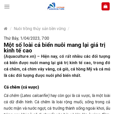
Skip
to
content
/
Nuôi trồng thủy sản bền vững
/
Thứ Bảy, 1/04/2023, 7:00
Một số loài cá biển nuôi mang lại giá trị
kinh tế cao
(Aquaculture.vn) –
Hiện nay
,
có rất nhiều các đối tượng
cá biển
được
nuôi mang lại giá trị kinh tế cao, trong đó
cá chẽm, cá chim vây vàng, cá giò, cá hồng Mỹ
và
cá mú
là các đối tượng được nuôi phổ biến nhất.
Cá chẽm (cá vược)
Cá chẽm
(
Lates calcarifer)
hay còn gọi là cá vược, là một loài
cá dữ điển hình. Cá chẽm là loài rộng muối, sống trong cả
nước mặn và nước ngọt, cá trưởng thành sống ngoài khơi, ấu