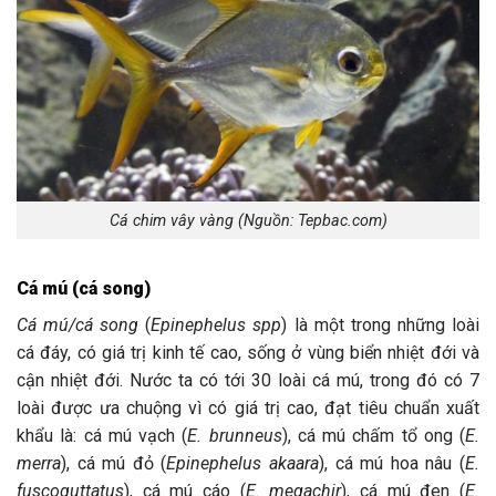
Cá chim vây vàng (Nguồn: Tepbac.com)
Cá mú (cá song)
Cá mú/cá song
(
Epinephelus spp
) là một trong những loài
cá đáy, có giá trị kinh tế cao, sống ở vùng biển nhiệt đới và
cận nhiệt đới. Nước ta có tới 30 loài cá mú, trong đó có 7
loài được ưa chuộng vì có giá trị cao, đạt tiêu chuẩn xuất
khẩu là: cá mú vạch (
E. brunneus
), cá mú chấm tổ ong (
E.
merra
), cá mú đỏ (
Epinephelus akaara
), cá mú hoa nâu (
E.
fuscoguttatus
), cá mú cáo (
E. megachir
), cá mú đen (
E.