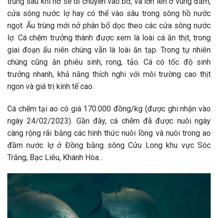
trùng sau khi nở sẽ di chuyển vào bờ, và lớn lên ở vùng đầm,
cửa sông nước lợ hay có thể vào sâu trong sông hồ nước
ngọt. Ấu trùng mới nở phân bố dọc theo các cửa sông nước
lợ. Cá chẽm trưởng thành được xem là loài cá ăn thịt, trong
giai đoạn ấu niên chúng vẫn là loài ăn tạp. Trong tự nhiên
chúng cũng ăn phiêu sinh, rong, tảo. Cá có tốc độ sinh
trưởng nhanh, khả năng thích nghi với môi trường cao thịt
ngon và giá trị kinh tế cao.
Cá chẽm tại ao có giá 170.000 đồng/kg (được ghi nhận vào
ngày 24/02/2023). Gần đây, cá chẽm đã được nuôi ngày
càng rộng rãi bằng các hình thức nuôi lồng và nuôi trong ao
đầm nước lợ ở Đồng bằng sông Cửu Long khu vực Sóc
Trăng, Bạc Liêu, Khánh Hòa…