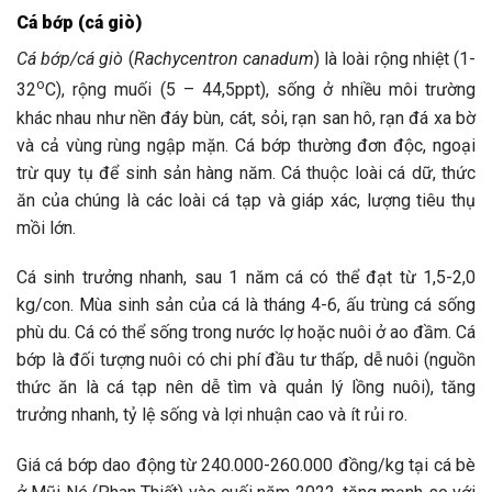
Cá bớp (cá giò)
Cá bớp/cá giò
(
Rachycentron canadum
) là loài rộng nhiệt (1-
o
32
C), rộng muối (5 – 44,5ppt), sống ở nhiều môi trường
khác nhau như nền đáy bùn, cát, sỏi, rạn san hô, rạn đá xa bờ
và cả vùng rùng ngập mặn. Cá bớp thường đơn độc, ngoại
trừ quy tụ để sinh sản hàng năm. Cá thuộc loài cá dữ, thức
ăn của chúng là các loài cá tạp và giáp xác, lượng tiêu thụ
mồi lớn.
Cá sinh trưởng nhanh, sau 1 năm cá có thể đạt từ 1,5-2,0
kg/con. Mùa sinh sản của cá là tháng 4-6, ấu trùng cá sống
phù du. Cá có thể sống trong nước lợ hoặc nuôi ở ao đầm. Cá
bớp là đối tượng nuôi có chi phí đầu tư thấp, dễ nuôi (nguồn
thức ăn là cá tạp nên dễ tìm và quản lý lồng nuôi), tăng
trưởng nhanh, tỷ lệ sống và lợi nhuận cao và ít rủi ro.
Giá cá bớp dao động từ 240.000-260.000 đồng/kg tại cá bè