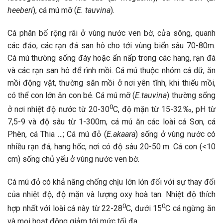
heeberi
), cá mú mỡ (
E. tauvina
).
Cá phân bố rộng rãi ở vùng nước ven bờ, cửa sông, quanh
các đảo, các rạn đá san hô cho tới vùng biển sâu 70-80m.
Cá mú thường sống đáy hoặc ẩn nấp trong các hang, rạn đá
và các rạn san hô để rình mồi. Cá mú thuộc nhóm cá dữ, ăn
mồi động vật, thường săn mồi ở nơi yên tĩnh, khi thiếu mồi,
có thể con lớn ăn con bé. Cá mú mỡ (
E.tauvina
) thường sống
0
ở nơi nhiệt độ nước từ 20-30
C, độ mặn từ 15-32‰, pH từ
7,5-9 và độ sâu từ 1-300m, cá mú ăn các loài cá Sơn, cá
Phèn, cá Thia …; Cá mú đỏ (
E.akaara
) sống ở vùng nước có
nhiều rạn đá, hang hốc, nơi có độ sâu 20-50 m. Cá con (<10
cm) sống chủ yếu ở vùng nước ven bờ.
Cá mú đỏ có khả năng chống chịu lớn lớn đối với sự thay đổi
của nhiệt độ, độ mặn và lượng oxy hoà tan. Nhiệt độ thích
0
0
hợp nhất với loài cá này từ 22-28
C, dưới 15
C cá ngừng ăn
và mọi hoạt động giảm tới mức tối đa.