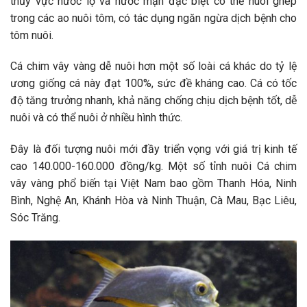
thủy vực nước lợ và nước mặn đặc biệt có thể nuôi ghép
trong các ao nuôi tôm, có tác dụng ngăn ngừa dịch bệnh cho
tôm nuôi.
Cá chim vây vàng dễ nuôi hơn một số loài cá khác do tỷ lệ
ương giống cá này đạt 100%, sức đề kháng cao. Cá có tốc
độ tăng trưởng nhanh, khả năng chống chịu dịch bệnh tốt, dễ
nuôi và có thể nuôi ở nhiều hình thức.
Đây là đối tượng nuôi mới đầy triển vọng với giá trị kinh tế
cao 140.000-160.000 đồng/kg. Một số tỉnh nuôi Cá chim
vây vàng phổ biến tại Việt Nam bao gồm Thanh Hóa, Ninh
Bình, Nghệ An, Khánh Hòa và Ninh Thuận, Cà Mau, Bạc Liêu,
Sóc Trăng.