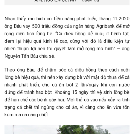
Ảnh: NGUYỄN QUỲNH – TRẦN TRÍ
Nhận thấy mô hình có tiềm năng phát triển, tháng 11.2020
ông Báu vay 500 triệu đồng của ngân hàng Agribank để mở
rộng diện tích lồng bè. “Cá diêu hồng dễ nuôi, ít bệnh tật,
đem lại hiệu quả kinh tế cao, cùng với đó là điều kiện tự
nhiên thuận lợi nên tôi quyết tâm mở rộng mô hình” – ông
Nguyễn Tấn Báu chia sẻ.
Theo ông Báu, để chăm sóc cá diêu hồng theo cách nuôi
lồng bè hiệu quả, thì nên xây dựng bè với mật độ thưa để cá
nhanh phát triển, cho cá ăn bột 2 lần/ngày khi con nước
đứng để tránh hao bột. Khoảng 15 ngày thì vệ sinh lồng bè
để hạn chế các bệnh gây hại. Mới thả cá vào nếu xảy ra tình
trạng cá chết thì ngừng cho cá ăn, vì càng cho ăn vừa tốn
kém mà cá càng chết.