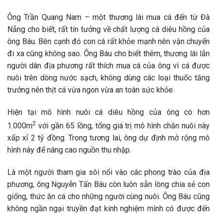
Ông Trần Quang Nam – một thương lái mua cá đến từ Đà
Nẵng cho biết, rất tin tưởng về chất lượng cá diêu hồng của
ông Báu. Bên cạnh đó con cá rất khỏe mạnh nên vận chuyển
đi xa cũng không sao. Ông Báu cho biết thêm, thương lái lẫn
người dân địa phương rất thích mua cá của ông vì cá được
nuôi trên dòng nước sạch, không dùng các loại thuốc tăng
trưởng nên thịt cá vừa ngon vừa an toàn sức khỏe.
Hiện tại mô hình nuôi cá diêu hồng của ông có hơn
2
1.000m
với gần 65 lồng, tổng giá trị mô hình chăn nuôi này
xấp xỉ 2 tỷ đồng. Trong tương lai, ông dự định mở rộng mô
hình này để nâng cao nguồn thu nhập.
Là một người tham gia sôi nổi vào các phong trào của địa
phương, ông Nguyễn Tấn Báu còn luôn sẵn lòng chia sẻ con
giống, thức ăn cá cho những người cùng nuôi. Ông Báu cũng
không ngần ngại truyền đạt kinh nghiệm mình có được đến