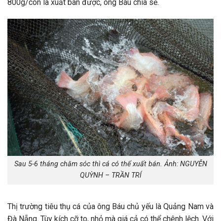
800g/con là xuất bán được, ông Báu chia sẻ.
Sau 5-6 tháng chăm sóc thì cá có thể xuất bán. Ảnh: NGUYỄN
QUỲNH – TRẦN TRÍ
Thị trường tiêu thụ cá của ông Báu chủ yếu là Quảng Nam và
Đà Nẵng. Tùy kích cỡ to, nhỏ mà giá cả có thể chênh lệch. Với