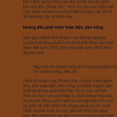
Đại Lãnh) cùng 3 khu neo đậu tránh trú bão gồm
khu neo đậu Sông Tắc – Hòn Rớ, khu neo đậu vịnh
Cam Ranh và khu neo đậu tránh trú bão cấp tỉnh ở
xã Ninh Hải, thị xã Ninh Hòa.
Hướng đến phát triển toàn diện, bền vững
Mới đây, UBND tỉnh Khánh Hòa đã ban hành kế
hoạch triển khai chiến lược phát triển thủy sản Việt
Nam đến năm 2030, tầm nhìn đến năm 2045 trên
địa bàn tỉnh.
Ngư dân thu hoạch rong nho ở phường Ninh Hả
Thị xã Ninh Hòa. Ảnh: KS.
Theo kế hoạch này, Khánh Hòa sẽ phát triển ngành
thủy sản toàn diện, bền vững, trở thành ngành sản
xuất hàng hóa xuất khẩu lớn. Có cơ cấu và hình
thức tổ chức sản xuất hợp lý, chất lượng, hiệu quả
và có khả năng cạnh tranh cao trong nước, khu vực
và quốc tế. Sản phẩm đa dạng, phục vụ cho xuất
khẩu và phát triển du lịch; gắn kết chặt chẽ giữa
mục tiêu phát triển với bảo vệ môi trường sinh thái