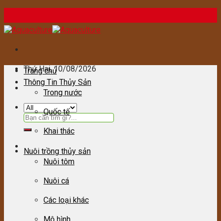
Skip
to
content
Thứ Hai
, 10/08/2026
Trang chủ
Thông Tin Thủy Sản
Trong nước
Quốc tế
Tìm
kiếm:
Khai thác
Nuôi trồng thủy sản
Nuôi tôm
Nuôi cá
Các loại khác
Mô hình