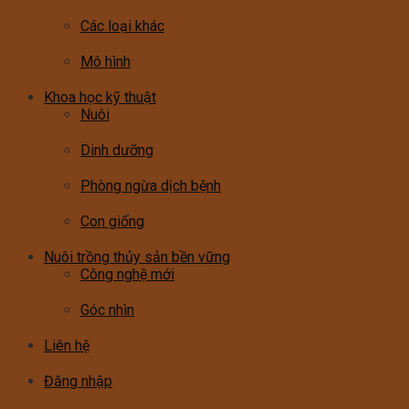
Các loại khác
Mô hình
Khoa học kỹ thuật
Nuôi
Dinh dưỡng
Phòng ngừa dịch bệnh
Con giống
Nuôi trồng thủy sản bền vững
Công nghệ mới
Góc nhìn
Liên hệ
Đăng nhập