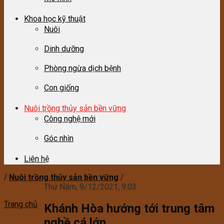
Khoa học kỹ thuật
Nuôi
Dinh dưỡng
Phòng ngừa dịch bệnh
Con giống
Nuôi trồng thủy sản bền vững
Công nghệ mới
Góc nhìn
Liên hệ
/
Nuôi trồng thủy sản bền vững
/
Thứ Năm, 9/12/2021, 9:03
Trang chủ
Khánh Hòa hướng tới trung tâm
nghề cá lớn