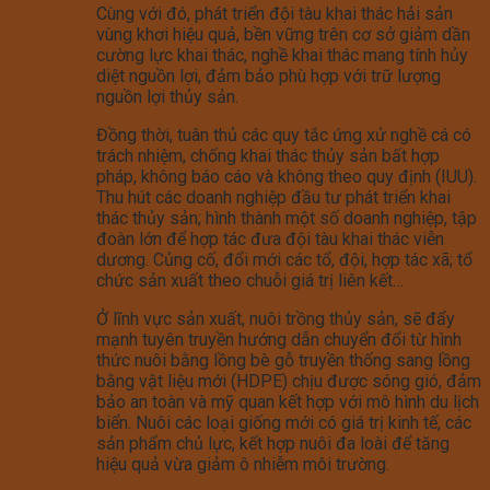
Cùng với đó, phát triển đội tàu khai thác hải sản
vùng khơi hiệu quả, bền vững trên cơ sở giảm dần
cường lực khai thác, nghề khai thác mang tính hủy
diệt nguồn lợi, đảm bảo phù hợp với trữ lượng
nguồn lợi thủy sản.
Đồng thời, tuân thủ các quy tắc ứng xử nghề cá có
trách nhiệm, chống khai thác thủy sản bất hợp
pháp, không báo cáo và không theo quy định (IUU).
Thu hút các doanh nghiệp đầu tư phát triển khai
thác thủy sản; hình thành một số doanh nghiệp, tập
đoàn lớn để hợp tác đưa đội tàu khai thác viễn
dương. Củng cố, đổi mới các tổ, đội, hợp tác xã; tổ
chức sản xuất theo chuỗi giá trị liên kết…
Ở lĩnh vực sản xuất, nuôi trồng thủy sản, sẽ đẩy
mạnh tuyên truyền hướng dẫn chuyển đổi từ hình
thức nuôi bằng lồng bè gỗ truyền thống sang lồng
bằng vật liệu mới (HDPE) chịu được sóng gió, đảm
bảo an toàn và mỹ quan kết hợp với mô hình du lịch
biển. Nuôi các loại giống mới có giá trị kinh tế, các
sản phẩm chủ lực, kết hợp nuôi đa loài để tăng
hiệu quả vừa giảm ô nhiễm môi trường.