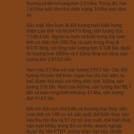
thương phẩm khoảng hơn 2.014ha. Trong đó, hơn
1.655ha nuôi tôm thẻ chân trắng, 359ha nuôi tôm
sú.
Đặc biệt, tôm hùm là đối tượng nuôi biển trọng
điểm của tỉnh với 60.647 ô lồng, sản lượng đạt
1.540,4 tấn. Ngoài ra, nuôi cá biển trong đìa toàn
tỉnh có diện tích 288,7ha và nuôi trong lồng là
9.072 lồng, với tổng sản lượng hơn 9.108 tấn. Nuôi
ốc hương hơn 680ha và 5 đăng lồng với tổng sản
lượng đạt 2.815,6 tấn.
Nuôi hàu 37,5ha với sản lượng 209,3 tấn. Các đối
tượng nhuyễn thể khác (ngao hai cồi, hải sâm, tu
hài) được thả nuôi với tổng diện tích 100ha, sản
lượng 216 tấn. Nuôi cua 662ha, sản lượng đạt 88,1
tấn và nuôi rong biển khoảng 47,4ha, sản lượng
đạt 414,5 tấn.
Đối với lĩnh vực chế biến và thương mại thủy sản,
toàn tỉnh có 149 cơ sở sản xuất chế biến thủy sản
tiêu thụ nội địa và 57 cơ sở sản xuất, chế biến thủy
sản xuất khẩu, trong đó có nhiều doanh nghiệp
được Bộ NN-PTNT chứng nhận đạt tiêu chuẩn