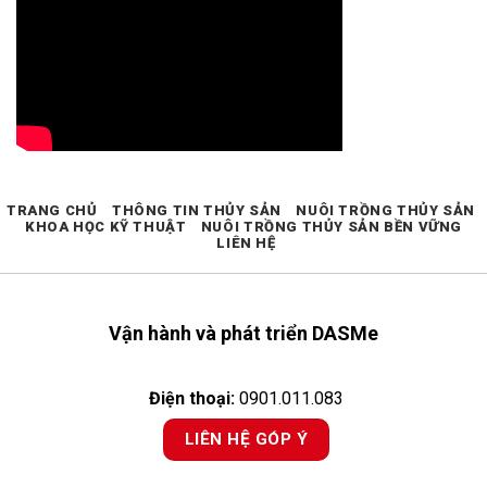
TRANG CHỦ
THÔNG TIN THỦY SẢN
NUÔI TRỒNG THỦY SẢN
KHOA HỌC KỸ THUẬT
NUÔI TRỒNG THỦY SẢN BỀN VỮNG
LIÊN HỆ
Vận hành và phát triển DASMe
Điện thoại:
0901.011.083
LIÊN HỆ GÓP Ý