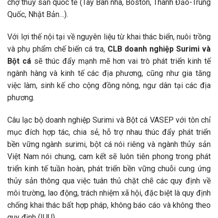
chợ thủy sản quốc tế (Tây Ban nha, Boston, Thanh Đảo-Trung
Quốc, Nhật Bản…).
Với lợi thế nội tại về nguyên liệu từ khai thác biển, nuôi trồng
và phụ phẩm chế biến cá tra,
CLB doanh nghiệp Surimi và
Bột cá
sẽ thúc đẩy mạnh mẽ hơn vai trò phát triển kinh tế
ngành hàng và kinh tế các địa phương, cũng như gia tăng
việc làm, sinh kế cho cộng đồng nông, ngư dân tại các địa
phương.
Câu lạc bộ doanh nghiệp Surimi và Bột cá VASEP với tôn chỉ
mục đích hợp tác, chia sẻ, hỗ trợ nhau thúc đẩy phát triển
bền vững ngành surimi, bột cá nói riêng và ngành thủy sản
Việt Nam nói chung, cam kết sẽ luôn tiên phong trong phát
triển kinh tế tuần hoàn, phát triển bền vững chuỗi cung ứng
thủy sản thông qua việc tuân thủ chặt chẽ các quy định về
môi trường, lao động, trách nhiệm xã hội, đặc biệt là quy định
chống khai thác bất hợp pháp, không báo cáo và không theo
quy định (IUU).