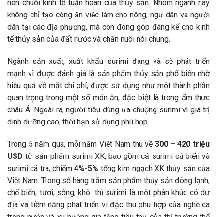
nên chuỗi kinh tế tuần hoàn của thủy sản. Nhóm ngành này
không chỉ tạo công ăn việc làm cho nông, ngư dân và người
dân tại các địa phương, mà còn đóng góp đáng kể cho kinh
tế thủy sản của đất nước và chăn nuôi nói chung.
Ngành sản xuất, xuất khẩu surimi đang và sẽ phát triển
mạnh vì được đánh giá là sản phẩm thủy sản phổ biến nhờ
hiệu quả về mặt chi phí, được sử dụng như một thành phần
quan trọng trong một số món ăn, đặc biệt là trong ẩm thực
châu Á. Ngoài ra, người tiêu dùng ưa chuộng surimi vì giá trị
dinh dưỡng cao, thời hạn sử dụng phù hợp.
Trong 5 năm qua, mỗi năm Việt Nam thu về
300 – 420 triệu
USD
từ sản phẩm surimi XK, bao gồm cả surimi cá biển và
surimi cá tra, chiếm
4%-5%
tổng kim ngạch XK thủy sản của
Việt Nam. Trong số hàng trăm sản phẩm thủy sản đông lạnh,
chế biến, tươi, sống, khô…thì surimi là một phân khúc có dư
địa và tiềm năng phát triển vì đặc thù phù hợp của nghề cá
trong nước và xu hướng gia tăng tiêu thụ của thị trường thế