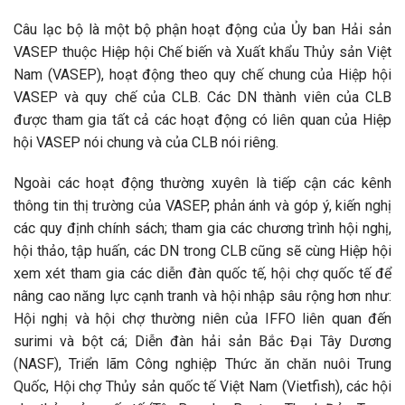
Câu lạc bộ là một bộ phận hoạt động của Ủy ban Hải sản
VASEP thuộc Hiệp hội Chế biến và Xuất khẩu Thủy sản Việt
Nam (VASEP), hoạt động theo quy chế chung của Hiệp hội
VASEP và quy chế của CLB. Các DN thành viên của CLB
được tham gia tất cả các hoạt động có liên quan của Hiệp
hội VASEP nói chung và của CLB nói riêng.
Ngoài các hoạt động thường xuyên là tiếp cận các kênh
thông tin thị trường của VASEP, phản ánh và góp ý, kiến nghị
các quy định chính sách; tham gia các chương trình hội nghị,
hội thảo, tập huấn, các DN trong CLB cũng sẽ cùng Hiệp hội
xem xét tham gia các diễn đàn quốc tế, hội chợ quốc tế để
nâng cao năng lực cạnh tranh và hội nhập sâu rộng hơn như:
Hội nghị và hội chợ thường niên của IFFO liên quan đến
surimi và bột cá; Diễn đàn hải sản Bắc Đại Tây Dương
(NASF), Triển lãm Công nghiệp Thức ăn chăn nuôi Trung
Quốc, Hội chợ Thủy sản quốc tế Việt Nam (Vietfish), các hội