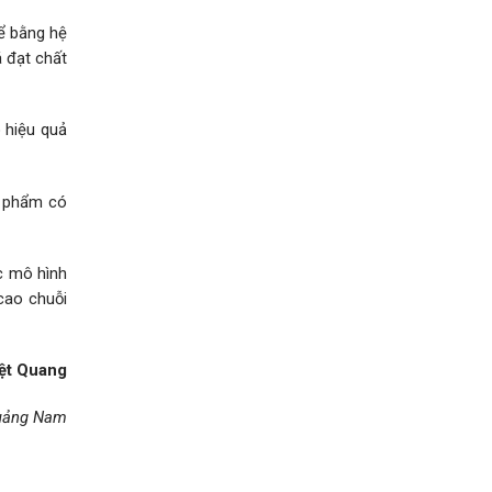
ể bằng hệ
á đạt chất
 hiệu quả
n phẩm có
c mô hình
cao chuỗi
ệt Quang
uảng Nam