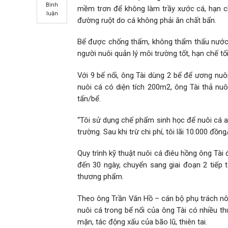
Bình
mềm trơn để không làm trầy xước cá, hạn 
luận
đường ruột do cá không phải ăn chất bẩn.
Bể được chống thấm, không thẩm thấu nước b
người nuôi quản lý môi trường tốt, hạn chế tối
Với 9 bể nổi, ông Tài dùng 2 bể để ương nuô
nuôi cá có diện tích 200m2, ông Tài thả nuô
tấn/bể.
“Tôi sử dụng chế phẩm sinh học để nuôi cá a
trường. Sau khi trừ chi phí, tôi lãi 10.000 đồ
Quy trình kỹ thuật nuôi cá điêu hồng ông Tài 
đến 30 ngày, chuyển sang giai đoạn 2 tiếp 
thương phẩm.
Theo ông Trần Văn Hồ – cán bộ phụ trách nô
nuôi cá trong bể nổi của ông Tài có nhiều th
mặn, tác động xấu của bão lũ, thiên tai.