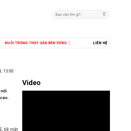
Tìm
kiếm:
NUÔI TRỒNG THỦY SẢN BỀN VỮNG
LIÊN HỆ
, 13:00
Video
 nổi
 cao.
E, bề mặt