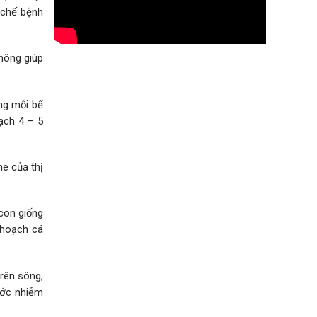
 chế bệnh
hông giúp
ng mỗi bể
ạch 4 – 5
e của thị
 con giống
 hoạch cá
rên sông,
nước nhiễm