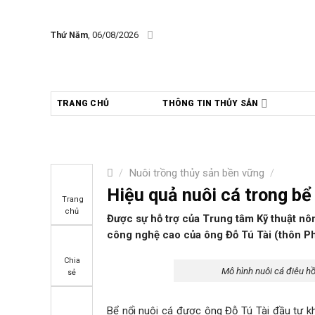
Skip
to
Thứ Năm
, 06/08/2026
content
TRANG CHỦ
THÔNG TIN THỦY SẢN
/
Nuôi trồng thủy sản bền vững
/
Hiệu quả nuôi cá trong bể
Trang
chủ
Được sự hỗ trợ của Trung tâm Kỹ thuật nô
công nghệ cao của ông Đỗ Tú Tài (thôn Phú
Chia
Mô hình nuôi cá điêu hồ
sẻ
Bể nổi nuôi cá được ông Đỗ Tú Tài đầu tư k