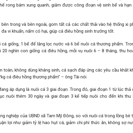
chế rong bám xung quanh, giảm được công đoạn vệ sinh bể và hạn
ên trong và bên ngoài, gom tất cả các chất thải vào hệ thống xi p
 đa vi khuẩn, nấm có hại, giúp cá điêu hồng sinh trưởng tốt.
i cá giống, 1 bể để lắng lọc nước và 6 bể nuôi cá thương phẩm. Tro
i 20 nghìn con giống cá điêu hồng, mỗi vụ nuôi 6 – 8 tháng, thu ho
n toàn, không dùng kháng sinh, cá sạch đáp ứng các yêu cầu khắt kh
ng/kg cá điêu hồng thương phẩm” – ông Tài nói.
đang áp dụng là nuôi cá 3 giai đoạn. Trong đó, giai đoạn 1 từ lúc thả
tục nuôi thêm 30 ngày và giai đoạn 3 kế tiếp nuôi cho đến khi thu
ng nghiệp của UBND xã Tam Mỹ Đông, so với nuôi cá trong lồng bè t
uận lợi như giảm tỷ lệ hao hụt cá, giảm chi phí thức ăn, không sợ 