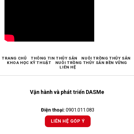
TRANG CHỦ
THÔNG TIN THỦY SẢN
NUÔI TRỒNG THỦY SẢN
KHOA HỌC KỸ THUẬT
NUÔI TRỒNG THỦY SẢN BỀN VỮNG
LIÊN HỆ
Vận hành và phát triển DASMe
Điện thoại:
0901.011.083
LIÊN HỆ GÓP Ý