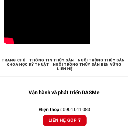
TRANG CHỦ
THÔNG TIN THỦY SẢN
NUÔI TRỒNG THỦY SẢN
KHOA HỌC KỸ THUẬT
NUÔI TRỒNG THỦY SẢN BỀN VỮNG
LIÊN HỆ
Vận hành và phát triển DASMe
Điện thoại:
0901.011.083
LIÊN HỆ GÓP Ý