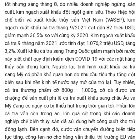
tốt nhưng sang tháng 8, do nhiều doanh nghiệp ngừng sản
xuất, kim ngạch xuất khẩu đột ngột giảm sâu. Theo Hiệp hội
chế biến và xuất khẩu thủy sản Việt Nam (VASEP), kim
ngạch xuất khẩu cá tra tháng 9/2021 đạt gần 82 triệu USD,
giảm mạnh 36,5% so với cùng kỳ 2020. Kim ngạch xuất khẩu
cá tra 9 tháng năm 2021 ước tính đạt 1.076,2 triệu USD, tăng
3,2%. Xuất khẩu cá tra sang Trung Quốc giảm mạnh bởi nước
này siết chặt quy định kiểm dịch COVID-19 với các mặt hàng
thủy sản đông lạnh. Ngược lại, tình hình xuất khẩu cá tra
sang Mỹ có phần khả quan hơn do nhu cầu tiêu thụ tăng đột
biến sau khi nền kinh tế nước này mở cửa trở lại. Tuy nhiên,
cá tra thương phẩm cỡ 800g – 1.000g, cỡ cá được ưa
chuộng để sản xuất phi lê cá tra xuất khẩu sang châu Âu và
Mỹ đang có nguy cơ bị thiếu hụt trong thời gian tới. Phần lớn
cá tra vẫn còn trong ao, lớn quá cỡ trong khi các doanh
nghiệp chế biến thủy sản đã sử dụng hết công xuất kho trữ
đông lạnh. Bên cạnh đó, cước vận chuyển đường biển tiếp
tục tăng, công-ten-nơ chở hàng vẫn thiếu; thị trường EU vẫn