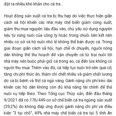
đặt ra nhiều khó khăn cho cá tra…
Hoạt động sản xuất cá tra bị thu hẹp do việc thực hiện giãn
cách xã hội khiến các nhà máy chế biến giảm công suất,
giảm thu mua nguyên liệu đầu vào, chủ yếu sử dụng nguyên
liệu từ vùng nuôi của công ty hoặc trong chuỗi liên kết nên
nhiều cơ sở và hộ nuôi nhỏ lẻ không thể bán được cá. Trong
giai đoạn giãn cách xã hội, hạn chế di chuyển, người nông
dân không thể thu hoạch để vận chuyển cá từ trại nuôi tới
nhà máy nên buộc phải giữ cá trong ao, cá đến lứa không có
người thu mua. Thêm vào đó, cá tiếp tục nuôi trở nên quá cỡ,
tăng chi phí thức ăn, thậm chí chết nhiều và giảm chất lượng
do cá bị bệnh và thịt cá ngả vàng. Gánh nặng chi phí kéo dài
khiến các hộ dân không còn đủ khả năng tài chính để thả
nuôi vụ tiếp theo. Theo Tổng cục Thủy sản, đến đầu tháng
9/2021 đã có 176/449 cơ sở chế biến cá tra ngừng sản xuất
(39,2%) do không đáp ứng được gánh nặng chi phí và điều
kiện “3 tại chỗ”, 49% nhà máy chế biến cá tra tại 5 tỉnh An