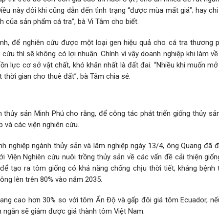
u này đôi khi cũng dẫn đến tình trạng “được mùa mất giá”; hay chi 
h của sản phẩm cá tra”, bà Vi Tâm cho biết.
mình, để nghiên cứu được một loại gen hiệu quả cho cá tra thương
cứu thì sẽ không có lợi nhuận. Chính vì vậy doanh nghiệp khi làm v
uồn lực cơ sở vật chất, khó khăn nhất là đất đai. “Nhiều khi muốn m
ết thời gian cho thuê đất”, bà Tâm chia sẻ.
hủy sản Minh Phú cho rằng, để công tác phát triển giống thủy sản
 và các viện nghiên cứu.
anh nghiệp ngành thủy sản và lâm nghiệp ngày 13/4, ông Quang đã đ
i Viện Nghiên cứu nuôi trồng thủy sản về các vấn đề cải thiện giốn
ể tạo ra tôm giống có khả năng chống chịu thời tiết, kháng bệnh t
công lên trên 80% vào năm 2035.
đang cao hơn 30% so với tôm Ấn Độ và gấp đôi giá tôm Ecuador, nế
an ngắn sẽ giảm được giá thành tôm Việt Nam.