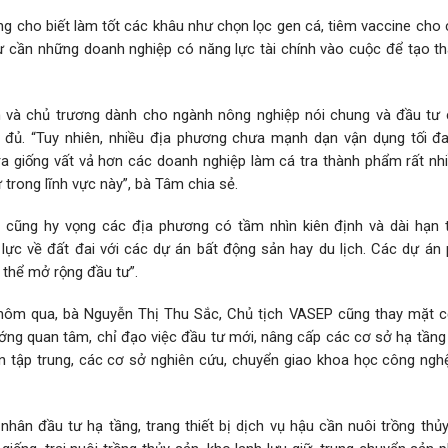
ng cho biết làm tốt các khâu như chọn lọc gen cá, tiêm vaccine cho
 cần những doanh nghiệp có năng lực tài chính vào cuộc để tạo t
h và chủ trương dành cho ngành nông nghiệp nói chung và đầu tư
 đủ. “Tuy nhiên, nhiều địa phương chưa mạnh dạn vận dụng tối đ
a giống vất vả hơn các doanh nghiệp làm cá tra thành phẩm rất nhi
rong lĩnh vực này”, bà Tâm chia sẻ.
cũng hy vọng các địa phương có tầm nhìn kiên định và dài hạn 
lực về đất đai với các dự án bất động sản hay du lịch. Các dự án p
 thể mở rộng đầu tư”.
 hôm qua, bà Nguyễn Thị Thu Sắc, Chủ tịch VASEP cũng thay mặt 
ớng quan tâm, chỉ đạo việc đầu tư mới, nâng cấp các cơ sở hạ tầng
ản tập trung, các cơ sở nghiên cứu, chuyển giao khoa học công ngh
nhân đầu tư hạ tầng, trang thiết bị dịch vụ hậu cần nuôi trồng thủ