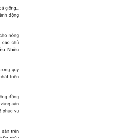
 cá giống…
hành động
 cho nông
a các chủ
ều. Nhiều
trong quy
hát triển
cộng đồng
 vùng sản
ệ phục vụ
y sản trên