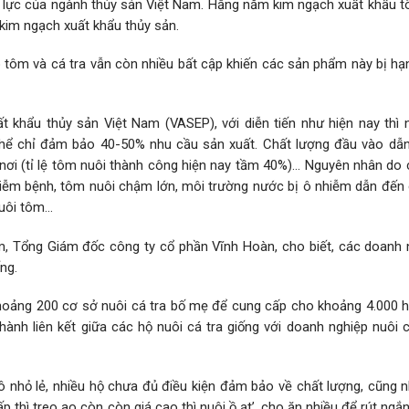
ủ lực của ngành thủy sản Việt Nam. Hằng năm kim ngạch xuất khẩu 
kim ngạch xuất khẩu thủy sản.
o tôm và cá tra vẫn còn nhiều bất cập khiến các sản phẩm này bị hạ
t khẩu thủy sản Việt Nam (VASEP), với diễn tiến như hiện nay thì
thể chỉ đảm bảo 40-50% nhu cầu sản xuất. Chất lượng đầu vào dẫn
 nơi (tỉ lệ tôm nuôi thành công hiện nay tầm 40%)… Nguyên nhân do 
iễm bệnh, tôm nuôi chậm lớn, môi trường nước bị ô nhiễm dẫn đến d
 nuôi tôm…
m, Tổng Giám đốc công ty cổ phần Vĩnh Hoàn, cho biết, các doanh 
ng.
khoảng 200 cơ sở nuôi cá tra bố mẹ để cung cấp cho khoảng 4.000 h
hành liên kết giữa các hộ nuôi cá tra giống với doanh nghiệp nuôi 
ô nhỏ lẻ, nhiều hộ chưa đủ điều kiện đảm bảo về chất lượng, cũng 
hấp thì treo ao còn còn giá cao thì nuôi ồ ạt’, cho ăn nhiều để rút ngắn