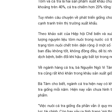
Tôm và cá tra là hai sản phẩm xuất khẩu ch
khoảng trên 40%, cá tra chiếm hơn 20% tổng 
Tuy nhiên câu chuyện về phát triển giống ch
cạnh tranh trên thị trường xuất khẩu.
Theo khảo sát của Hiệp hội Chế biến và xuấ
lượng nguyên liệu tôm nuôi trong nước có 
trạng tôm nuôi chết trên diện rộng ở một số
ban đầu không tốt, không đồng đều, dễ bị nh
dịch bệnh, biến đổi khí hậu gây bất lợi trong
Về ngành hàng cá tra, bà Nguyễn Ngô Vi Tâ
tra cũng rất khó khăn trong khâu sản xuất giố
Bà Tâm cho biết, ngành cá tra hiện nay có 
tra giống mỗi năm. Hiện nay vẫn chưa hình t
phẩm.
“Việc nuôi cá tra giống đa phần vẫn ở quy m
lực tài chính. Còn hay xảy ra tình trạng ‘giá t