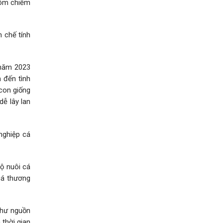
tôm chiếm
n chế tính
 năm 2023
 đến tình
con giống
ễ lây lan
nghiệp cá
ộ nuôi cá
cá thương
như nguồn
 thời gian