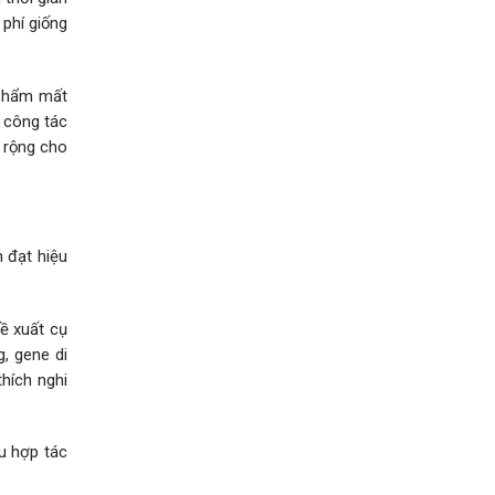
phí giống
 phẩm mất
ề công tác
ở rộng cho
 đạt hiệu
ề xuất cụ
g, gene di
hích nghi
u hợp tác