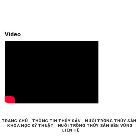
Video
TRANG CHỦ
THÔNG TIN THỦY SẢN
NUÔI TRỒNG THỦY SẢN
KHOA HỌC KỸ THUẬT
NUÔI TRỒNG THỦY SẢN BỀN VỮNG
LIÊN HỆ