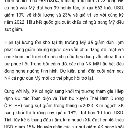
Theo số liệu của FAS.USDA, 4 tháng đầu năm 2023, tổng NK
cá ngừ vào Mỹ đạt hơn 99 nghìn tấn, trị giá 662 triệu USD,
giảm 10% về khối lượng và 23% về giá trị so với cùng kỳ
năm 2022. Hầu hết quốc gia xuất khẩu cá ngừ sang Mỹ đều
sụt giảm.
Hiện tại lượng tồn kho tại thị trường Mỹ đã giảm dần, lạm
phát cũng giảm nhưng người dân vẫn phải đang đối mặt với
các khoản nợ trước đó nên nhu cầu tiêu dùng vẫn chưa thực
sự phục hồi. Trong bối cảnh đó, các nhà NK Mỹ hầu hết đều
đang nghe ngóng tình hình. Dự kiến, phải đến cuối năm nay
NK cá ngừ của Mỹ mới có thể phục hồi trở lại.
Cùng với Mỹ, XK cá ngừ sang khối thị trường tham gia Hiệp
định Đối tác Toàn diện và Tiến bộ xuyên Thái Bình Dương
(CPTPP) cũng sụt giảm trong tháng 5/2023. Kim ngạch XK
sang khối thị trường này giảm 18%, đạt hơn 10 triệu USD.
Tính lũy kế 5 tháng đầu năm, kim ngạch XK đạt hơn 46 triệu
USD, giảm 15%. Nguyên nhân của sự sụt giảm XK sang khối