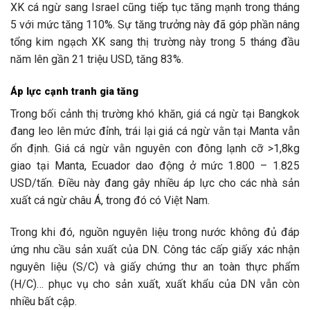
XK cá ngừ sang Israel cũng tiếp tục tăng mạnh trong tháng
5 với mức tăng 110%. Sự tăng trưởng này đã góp phần nâng
tổng kim ngạch XK sang thị trường này trong 5 tháng đầu
năm lên gần 21 triệu USD, tăng 83%.
Áp lực cạnh tranh gia tăng
Trong bối cảnh thị trường khó khăn, giá cá ngừ tại Bangkok
đang leo lên mức đỉnh, trái lại giá cá ngừ vằn tại Manta vẫn
ổn định. Giá cá ngừ vằn nguyên con đông lạnh cỡ >1,8kg
giao tại Manta, Ecuador dao động ở mức 1.800 – 1.825
USD/tấn. Điều này đang gây nhiều áp lực cho các nhà sản
xuất cá ngừ châu Á, trong đó có Việt Nam.
Trong khi đó, nguồn nguyên liệu trong nước không đủ đáp
ứng nhu cầu sản xuất của DN. Công tác cấp giấy xác nhận
nguyên liệu (S/C) và giấy chứng thư an toàn thực phẩm
(H/C)… phục vụ cho sản xuất, xuất khẩu của DN vẫn còn
nhiều bất cập.