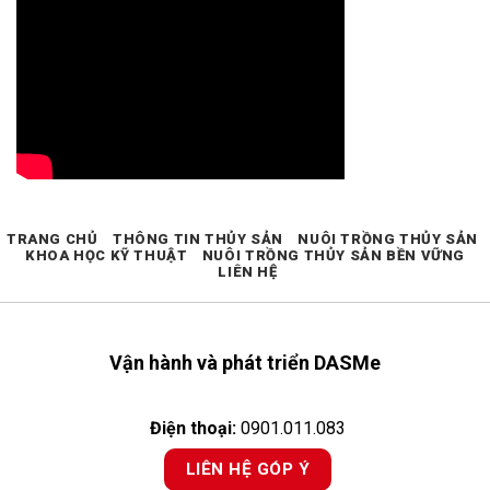
TRANG CHỦ
THÔNG TIN THỦY SẢN
NUÔI TRỒNG THỦY SẢN
KHOA HỌC KỸ THUẬT
NUÔI TRỒNG THỦY SẢN BỀN VỮNG
LIÊN HỆ
Vận hành và phát triển DASMe
Điện thoại:
0901.011.083
LIÊN HỆ GÓP Ý