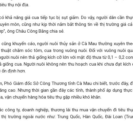
êu thụ nội địa.
có khả năng giá cua tiếp tục bị sụt giảm. Do vậy, người dân cần thự
uyên môn, cũng như kịp thời nắm bắt thông tin về thị trường giá cả
p’’, ông Châu Công Bằng chia sẻ.
h cũng khuyến cáo, người nuôi thủy sản ở Cà Mau thường xuyên theo
kỹ thuật chăm sóc tôm, cua trong vuông nuôi. Đối với vuông nuôi qu
người nuôi nên thả giống kích cỡ lớn với mật độ thưa từ 0,1 – 0,2 c
 giống cua. Người nuôi không nên thu hoạch cua khi chưa đạt kích 
ẽ ổn định hơn.
, Phó Giám đốc Sở Công Thương tỉnh Cà Mau chi biết, trước đây, đ
ng cao. Nhưng thời gian gần đây các tỉnh, thành phố áp dụng thực 
ua, vận chuyển hàng hóa tiêu thụ gặp nhiều khó khăn.
công ty, doanh nghiệp, thương lái thu mua vận chuyển đi tiêu thụ 
 thị trường ngoài nước như: Trung Quốc, Hàn Quốc, Đài Loan (Tru