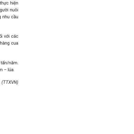
thực hiện
người nuôi
g nhu cầu
i với các
 hàng cua
 tấn/năm.
m – lúa.
á
(TTXVN)