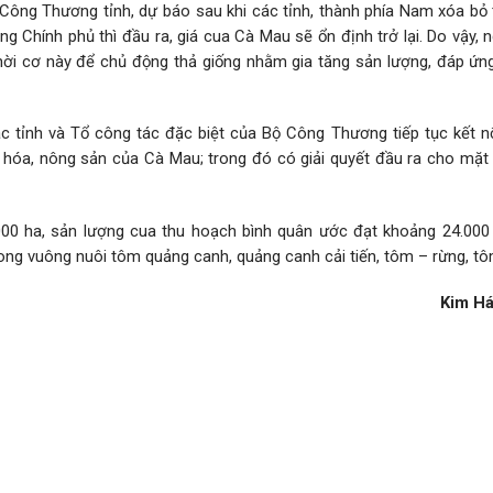
ng Thương tỉnh, dự báo sau khi các tỉnh, thành phía Nam xóa bỏ 
ng Chính phủ thì đầu ra, giá cua Cà Mau sẽ ổn định trở lại. Do vậy, 
ời cơ này để chủ động thả giống nhằm gia tăng sản lượng, đáp ứn
 tỉnh và Tổ công tác đặc biệt của Bộ Công Thương tiếp tục kết nố
 hóa, nông sản của Cà Mau; trong đó có giải quyết đầu ra cho mặt
.000 ha, sản lượng cua thu hoạch bình quân ước đạt khoảng 24.000
rong vuông nuôi tôm quảng canh, quảng canh cải tiến, tôm – rừng, tô
Kim H