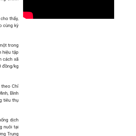
cho thấy,
o cùng kỳ
một trong
 hiệu tập
n cách xã
00 đồng/kg
 theo Chỉ
Minh, Bình
 tiêu thụ
hống dịch
 nuôi tại
ờng Trung