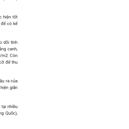
c hiện tốt
 để có kế
 dõi tình
ảng canh,
on/m2. Còn
cỡ để thu
ầu ra của
hiện giãn
tại nhiều
ng Quốc),