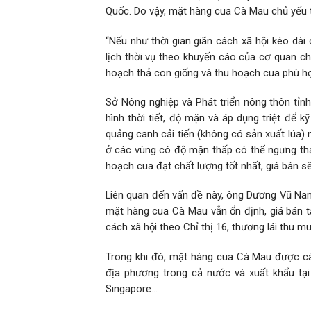
Quốc. Do vậy, mặt hàng cua Cà Mau chủ yếu ti
“Nếu như thời gian giãn cách xã hội kéo dài 
lịch thời vụ theo khuyến cáo của cơ quan ch
hoạch thả con giống và thu hoạch cua phù hợ
Sở Nông nghiệp và Phát triển nông thôn tỉn
hình thời tiết, độ mặn và áp dụng triệt để 
quảng canh cải tiến (không có sản xuất lúa) 
ở các vùng có độ mặn thấp có thể ngưng thả
hoạch cua đạt chất lượng tốt nhất, giá bán s
Liên quan đến vấn đề này, ông Dương Vũ Nam
mặt hàng cua Cà Mau vẫn ổn định, giá bán tă
cách xã hội theo Chỉ thị 16, thương lái thu m
Trong khi đó, mặt hàng cua Cà Mau được các 
địa phương trong cả nước và xuất khẩu tại
Singapore…