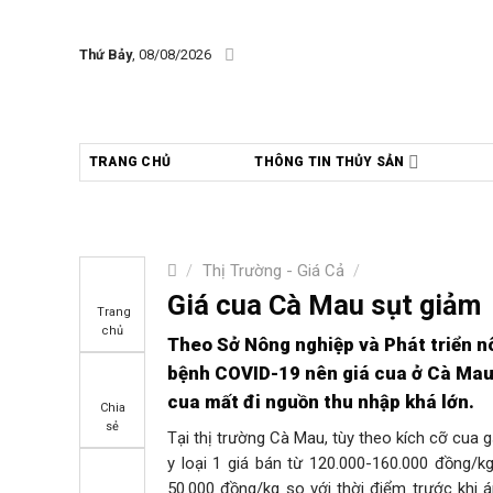
Skip
to
Thứ Bảy
, 08/08/2026
content
TRANG CHỦ
THÔNG TIN THỦY SẢN
/
Thị Trường - Giá Cả
/
Giá cua Cà Mau sụt giảm
Trang
chủ
Theo Sở Nông nghiệp và Phát triển n
bệnh COVID-19 nên giá cua ở Cà Mau đ
cua mất đi nguồn thu nhập khá lớn.
Chia
sẻ
Tại thị trường Cà Mau, tùy theo kích cỡ cua 
y loại 1 giá bán từ 120.000-160.000 đồng/k
50.000 đồng/kg so với thời điểm trước khi 