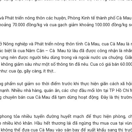
à Phát triển nông thôn các huyện, Phòng Kinh tế thành phố Cà Mau 
 khoảng 70.000 đồng/kg và cua gạch giảm khoảng 100.000 đồng/kg s
Nông nghiệp và Phát triển nông thôn tỉnh Cà Mau, cua Cà Mau là 
c biệt là cua Năm Căn – Cà Mau từ lâu đã được công nhận là nhãn
trưng nên được người tiêu dùng trong và ngoài nước ưa chuộng. Giã
iá không giảm sâu như một số thông tin đã nêu. Cua có giá bán 60.0
hư: cua ộp, gãy càng, ít thịt…
 phẩm sụt giảm so thời điểm trước khi thực hiện giãn cách xã hội
m mạnh. Nhiều nhà hàng, quán ăn, các chợ đầu mối lớn tại TP Hồ Chí 
 chuyên bán cua Cà Mau đã tạm dừng hoạt động. Đây là thị trường
phong tỏa nhiều tuyến đường huyết mạch để thực hiện phòng, c
nhiều khó khăn. Hầu hết thương lái đã ngừng thu mua cua tại vùng
, không thể đưa cua Cà Mau vào sân bay để xuất khẩu sang thị trư