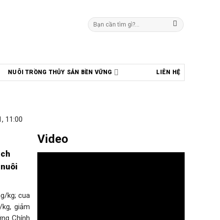
Tìm
kiếm:
NUÔI TRỒNG THỦY SẢN BỀN VỮNG
LIÊN HỆ
, 11:00
Video
ịch
 nuôi
ng/kg; cua
/kg, giảm
ớng Chính