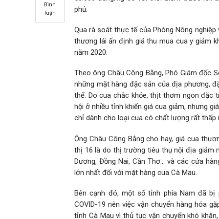
Bình
phủ.
luận
Qua rà soát thực tế của Phòng Nông nghiệp v
thương lái ấn định giá thu mua cua y giảm
năm 2020.
Theo ông Châu Công Bằng, Phó Giám đốc Sở 
những mặt hàng đặc sản của địa phương, đặ
thể. Do cua chắc khỏe, thịt thơm ngon đặc 
hội ở nhiều tỉnh khiến giá cua giảm, nhưng g
chỉ dành cho loại cua có chất lượng rất thấp n
Ông Châu Công Bằng cho hay, giá cua thương
thị 16 là do thị trường tiêu thụ nội địa giả
Dương, Đồng Nai, Cần Thơ… và các cửa hàng
lớn nhất đối với mặt hàng cua Cà Mau.
Bên cạnh đó, một số tỉnh phía Nam đã bị 
COVID-19 nên việc vận chuyển hàng hóa gặp 
tỉnh Cà Mau vì thủ tục vận chuyển khó khăn