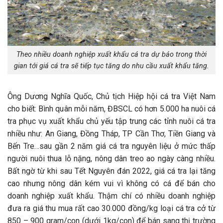
Theo nhiều doanh nghiệp xuất khẩu cá tra dự báo trong thời
gian tới giá cá tra sẽ tiếp tục tăng do nhu cầu xuất khẩu tăng.
Ông Dương Nghĩa Quốc, Chủ tịch Hiệp hội cá tra Việt Nam
cho biết: Bình quân mỗi năm, ĐBSCL có hơn 5.000 ha nuôi cá
tra phục vụ xuất khẩu chủ yếu tập trung các tỉnh nuôi cá tra
nhiều như: An Giang, Đồng Tháp, TP Cần Thơ, Tiền Giang và
Bến Tre…sau gần 2 năm giá cá tra nguyên liệu ở mức thấp
người nuôi thua lỗ nặng, nông dân treo ao ngày càng nhiều.
Bất ngờ từ khi sau Tết Nguyên đán 2022, giá cá tra lại tăng
cao nhưng nông dân kém vui vì không có cá để bán cho
doanh nghiệp xuất khẩu. Thậm chí có nhiều doanh nghiệp
đưa ra giá thu mua rất cao 30.000 đồng/kg loại cá tra cở từ
850 – 900 gram/con (dưới 1kg/con) để bán sang thị trường