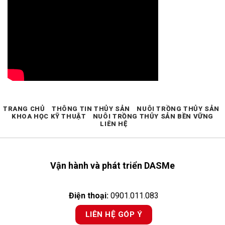
TRANG CHỦ
THÔNG TIN THỦY SẢN
NUÔI TRỒNG THỦY SẢN
KHOA HỌC KỸ THUẬT
NUÔI TRỒNG THỦY SẢN BỀN VỮNG
LIÊN HỆ
Vận hành và phát triển DASMe
Điện thoại:
0901.011.083
LIÊN HỆ GÓP Ý