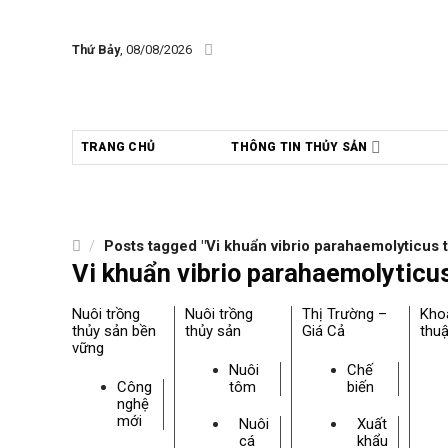
Skip
to
Thứ Bảy
, 08/08/2026
content
TRANG CHỦ
THÔNG TIN THỦY SẢN
/
Posts tagged "Vi khuẩn vibrio parahaemolyticus 
Vi khuẩn vibrio parahaemolyticu
Nuôi trồng
Nuôi trồng
Thị Trường –
Kho
thủy sản bền
thủy sản
Giá Cả
thuậ
vững
Nuôi
Chế
Công
tôm
biến
nghệ
mới
Nuôi
Xuất
cá
khẩu