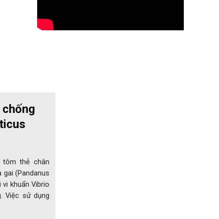
g chống
ticus
g tôm thẻ chân
ứa gai (Pandanus
 vi khuẩn Vibrio
g. Việc sử dụng