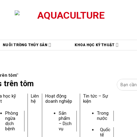
NUÔI TRỒNG THỦY SẢN
KHOA HỌC KỸ THUẬT
trên tôm"
s trên tôm
a học kỹ
Liên
Hoạt động
Tin tức – Sự
t
hệ
doanh nghiệp
kiện
Phòng
Sản
Trong
ngừa
phẩm
nước
dịch
– Dịch
bệnh
vụ
Quốc
tế