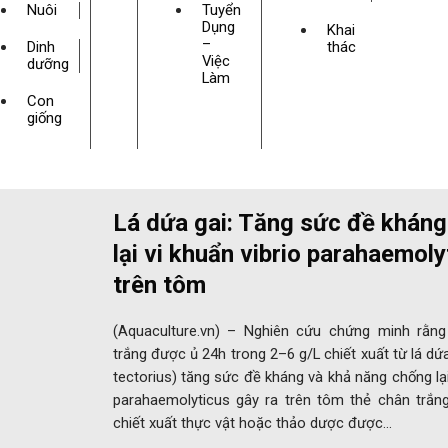
Nuôi
Tuyển
Dụng
Khai
–
Dinh
thác
Việc
dưỡng
Làm
Con
giống
Lá dứa gai: Tăng sức đề khán
lại vi khuẩn vibrio parahaemoly
trên tôm
(Aquaculture.vn) – Nghiên cứu chứng minh rằn
trắng được ủ 24h trong 2–6 g/L chiết xuất từ lá d
tectorius) tăng sức đề kháng và khả năng chống lại
parahaemolyticus gây ra trên tôm thẻ chân trắn
chiết xuất thực vật hoặc thảo dược được…