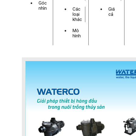
Góc
nhìn
Các
Giá
loại
cả
khác
Mô
hình