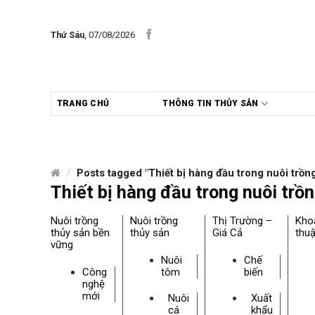
Skip
to
Thứ Sáu
, 07/08/2026
content
TRANG CHỦ
THÔNG TIN THỦY SẢN
/
Posts tagged "Thiết bị hàng đầu trong nuôi trồng
Thiết bị hàng đầu trong nuôi trồ
Nuôi trồng
Nuôi trồng
Thị Trường –
Kho
thủy sản bền
thủy sản
Giá Cả
thuậ
vững
Nuôi
Chế
Công
tôm
biến
nghệ
mới
Nuôi
Xuất
cá
khẩu