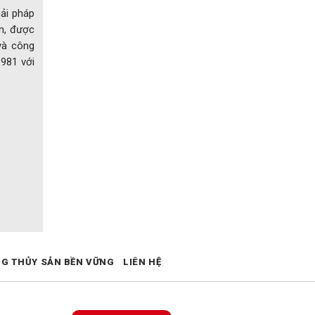
iải pháp
n, được
và công
1981 với
NG THỦY SẢN BỀN VỮNG
LIÊN HỆ