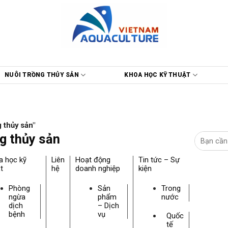
NUÔI TRỒNG THỦY SẢN
KHOA HỌC KỸ THUẬT
 thủy sản"
ng thủy sản
a học kỹ
Liên
Hoạt động
Tin tức – Sự
t
hệ
doanh nghiệp
kiện
Phòng
Sản
Trong
ngừa
phẩm
nước
dịch
– Dịch
bệnh
vụ
Quốc
tế