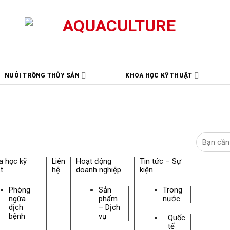
NUÔI TRỒNG THỦY SẢN
KHOA HỌC KỸ THUẬT
a học kỹ
Liên
Hoạt động
Tin tức – Sự
t
hệ
doanh nghiệp
kiện
Phòng
Sản
Trong
ngừa
phẩm
nước
dịch
– Dịch
bệnh
vụ
Quốc
tế