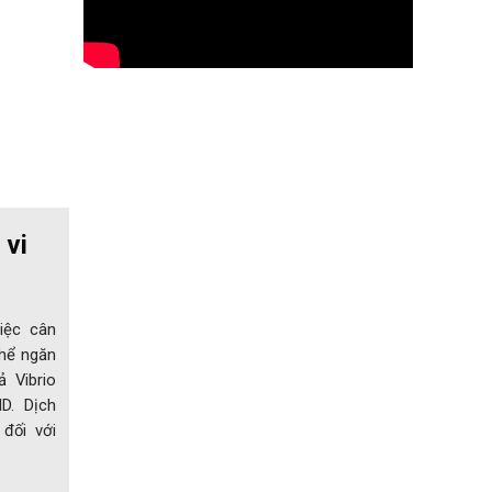
 vi
iệc cân
thể ngăn
ả Vibrio
D. Dịch
đối với