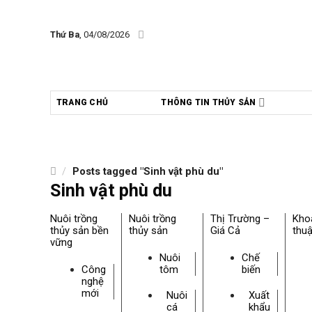
Skip
to
Thứ Ba
, 04/08/2026
content
TRANG CHỦ
THÔNG TIN THỦY SẢN
/
Posts tagged "Sinh vật phù du"
Sinh vật phù du
Nuôi trồng
Nuôi trồng
Thị Trường –
Kho
thủy sản bền
thủy sản
Giá Cả
thuậ
vững
Nuôi
Chế
Công
tôm
biến
nghệ
mới
Nuôi
Xuất
cá
khẩu