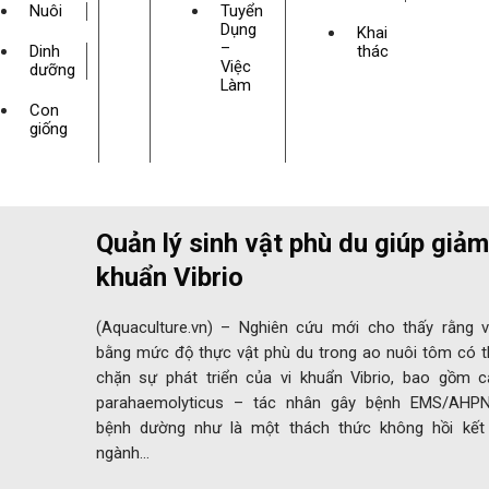
Nuôi
Tuyển
Dụng
Khai
–
Dinh
thác
Việc
dưỡng
Làm
Con
giống
Quản lý sinh vật phù du giúp giảm
khuẩn Vibrio
(Aquaculture.vn) – Nghiên cứu mới cho thấy rằng v
bằng mức độ thực vật phù du trong ao nuôi tôm có 
chặn sự phát triển của vi khuẩn Vibrio, bao gồm c
parahaemolyticus – tác nhân gây bệnh EMS/AHPN
bệnh dường như là một thách thức không hồi kết 
ngành…