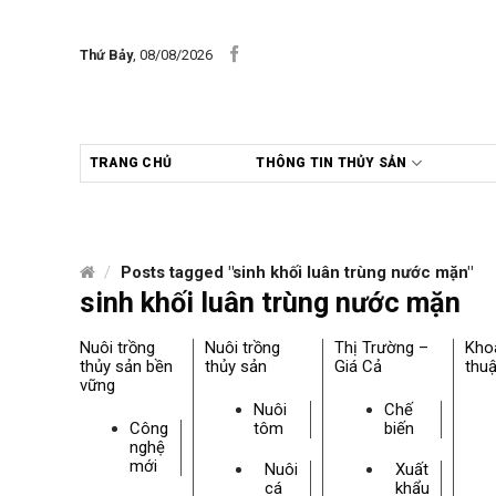
Skip
to
Thứ Bảy
, 08/08/2026
content
TRANG CHỦ
THÔNG TIN THỦY SẢN
/
Posts tagged "sinh khối luân trùng nước mặn"
sinh khối luân trùng nước mặn
Nuôi trồng
Nuôi trồng
Thị Trường –
Kho
thủy sản bền
thủy sản
Giá Cả
thuậ
vững
Nuôi
Chế
Công
tôm
biến
nghệ
mới
Nuôi
Xuất
cá
khẩu