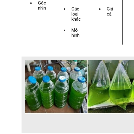
Góc
nhìn
Các
Giá
loại
cả
khác
Mô
hình