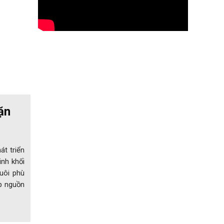
ặn
át triển
inh khối
uôi phù
ấp nguồn