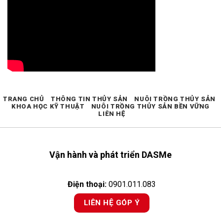
TRANG CHỦ
THÔNG TIN THỦY SẢN
NUÔI TRỒNG THỦY SẢN
KHOA HỌC KỸ THUẬT
NUÔI TRỒNG THỦY SẢN BỀN VỮNG
LIÊN HỆ
Vận hành và phát triển DASMe
Điện thoại:
0901.011.083
LIÊN HỆ GÓP Ý