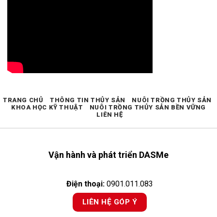
TRANG CHỦ
THÔNG TIN THỦY SẢN
NUÔI TRỒNG THỦY SẢN
KHOA HỌC KỸ THUẬT
NUÔI TRỒNG THỦY SẢN BỀN VỮNG
LIÊN HỆ
Vận hành và phát triển DASMe
Điện thoại:
0901.011.083
LIÊN HỆ GÓP Ý