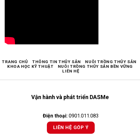
TRANG CHỦ
THÔNG TIN THỦY SẢN
NUÔI TRỒNG THỦY SẢN
KHOA HỌC KỸ THUẬT
NUÔI TRỒNG THỦY SẢN BỀN VỮNG
LIÊN HỆ
Vận hành và phát triển DASMe
Điện thoại:
0901.011.083
LIÊN HỆ GÓP Ý