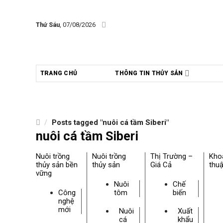
Skip
to
Thứ Sáu
, 07/08/2026
content
TRANG CHỦ
THÔNG TIN THỦY SẢN
/
Posts tagged "nuôi cá tầm Siberi"
nuôi cá tầm Siberi
Nuôi trồng
Nuôi trồng
Thị Trường –
Kho
thủy sản bền
thủy sản
Giá Cả
thuậ
vững
Nuôi
Chế
Công
tôm
biến
nghệ
mới
Nuôi
Xuất
cá
khẩu