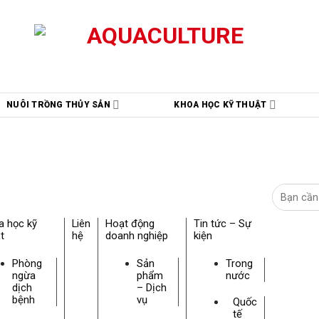
NUÔI TRỒNG THỦY SẢN
KHOA HỌC KỸ THUẬT
a học kỹ
Liên
Hoạt động
Tin tức – Sự
t
hệ
doanh nghiệp
kiện
Phòng
Sản
Trong
ngừa
phẩm
nước
dịch
– Dịch
bệnh
vụ
Quốc
tế