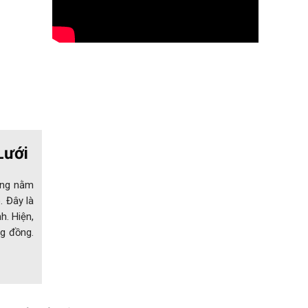
Lưới
ơng nằm
. Đây là
h. Hiện,
g đồng.