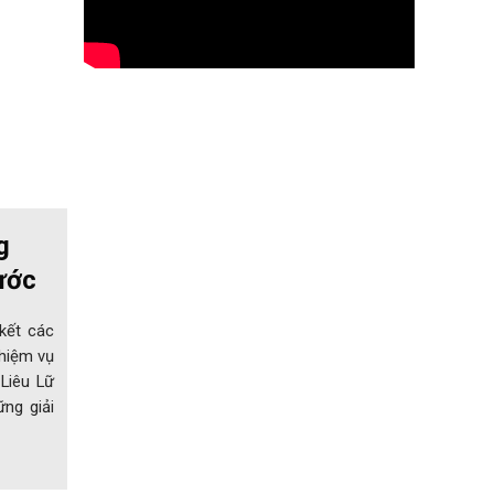
g
ước
kết các
hiệm vụ
 Liêu Lữ
ng giải