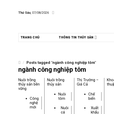
Skip
to
Thứ Sáu
, 07/08/2026
content
TRANG CHỦ
THÔNG TIN THỦY SẢN
/
Posts tagged "ngành công nghiệp tôm"
ngành công nghiệp tôm
Nuôi trồng
Nuôi trồng
Thị Trường –
Kho
thủy sản bền
thủy sản
Giá Cả
thuậ
vững
Nuôi
Chế
Công
tôm
biến
nghệ
mới
Nuôi
Xuất
cá
khẩu