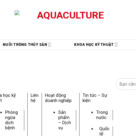
NUÔI TRỒNG THỦY SẢN
KHOA HỌC KỸ THUẬT
a học kỹ
Liên
Hoạt động
Tin tức – Sự
t
hệ
doanh nghiệp
kiện
Phòng
Sản
Trong
ngừa
phẩm
nước
dịch
– Dịch
bệnh
vụ
Quốc
tế