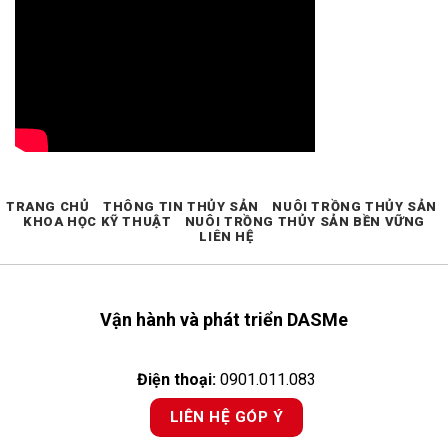
TRANG CHỦ
THÔNG TIN THỦY SẢN
NUÔI TRỒNG THỦY SẢN
KHOA HỌC KỸ THUẬT
NUÔI TRỒNG THỦY SẢN BỀN VỮNG
LIÊN HỆ
Vận hành và phát triển DASMe
Điện thoại:
0901.011.083
LIÊN HỆ GÓP Ý