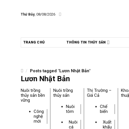
Skip
to
Thứ Bảy
, 08/08/2026
content
TRANG CHỦ
THÔNG TIN THỦY SẢN
/
Posts tagged "Lươn Nhật Bản"
Lươn Nhật Bản
Nuôi trồng
Nuôi trồng
Thị Trường –
Kho
thủy sản bền
thủy sản
Giá Cả
thuậ
vững
Nuôi
Chế
Công
tôm
biến
nghệ
mới
Nuôi
Xuất
cá
khẩu