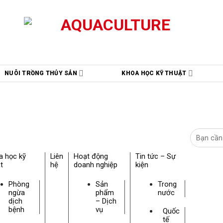
NUÔI TRỒNG THỦY SẢN
KHOA HỌC KỸ THUẬT
a học kỹ
Liên
Hoạt động
Tin tức – Sự
t
hệ
doanh nghiệp
kiện
Phòng
Sản
Trong
ngừa
phẩm
nước
dịch
– Dịch
bệnh
vụ
Quốc
tế