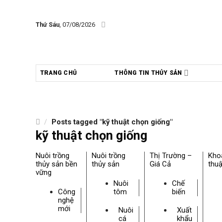
Skip
to
Thứ Sáu
, 07/08/2026
content
TRANG CHỦ
THÔNG TIN THỦY SẢN
/
Posts tagged "kỹ thuật chọn giống"
kỹ thuật chọn giống
Nuôi trồng
Nuôi trồng
Thị Trường –
Kho
thủy sản bền
thủy sản
Giá Cả
thuậ
vững
Nuôi
Chế
Công
tôm
biến
nghệ
mới
Nuôi
Xuất
cá
khẩu