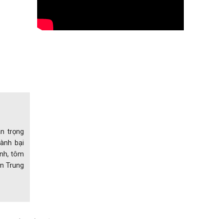
n trọng
hành bại
ình, tôm
n Trung