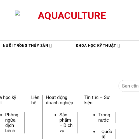
NUÔI TRỒNG THỦY SẢN
KHOA HỌC KỸ THUẬT
a học kỹ
Liên
Hoạt động
Tin tức – Sự
t
hệ
doanh nghiệp
kiện
Phòng
Sản
Trong
ngừa
phẩm
nước
dịch
– Dịch
bệnh
vụ
Quốc
tế