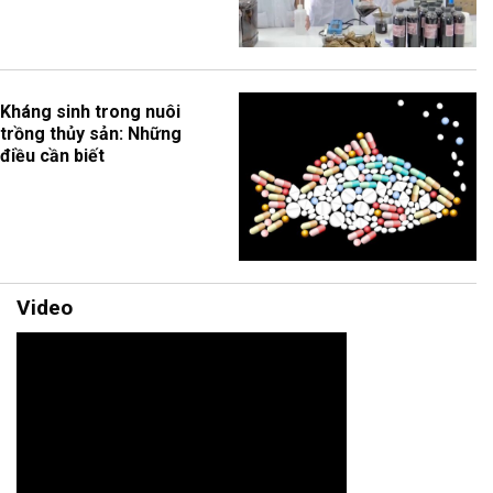
Kháng sinh trong nuôi
trồng thủy sản: Những
điều cần biết
Video