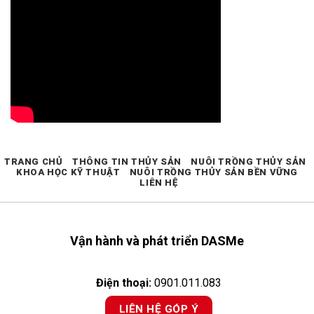
TRANG CHỦ
THÔNG TIN THỦY SẢN
NUÔI TRỒNG THỦY SẢN
KHOA HỌC KỸ THUẬT
NUÔI TRỒNG THỦY SẢN BỀN VỮNG
LIÊN HỆ
Vận hành và phát triển DASMe
Điện thoại:
0901.011.083
LIÊN HỆ GÓP Ý