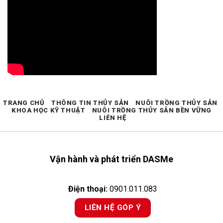
TRANG CHỦ
THÔNG TIN THỦY SẢN
NUÔI TRỒNG THỦY SẢN
KHOA HỌC KỸ THUẬT
NUÔI TRỒNG THỦY SẢN BỀN VỮNG
LIÊN HỆ
Vận hành và phát triển DASMe
Điện thoại:
0901.011.083
LIÊN HỆ GÓP Ý