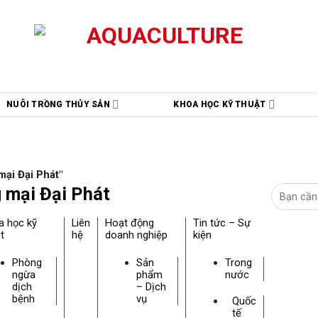
NUÔI TRỒNG THỦY SẢN
KHOA HỌC KỸ THUẬT
ại Đại Phát"
 mại Đại Phát
a học kỹ
Liên
Hoạt động
Tin tức – Sự
t
hệ
doanh nghiệp
kiện
Phòng
Sản
Trong
ngừa
phẩm
nước
dịch
– Dịch
bệnh
vụ
Quốc
tế