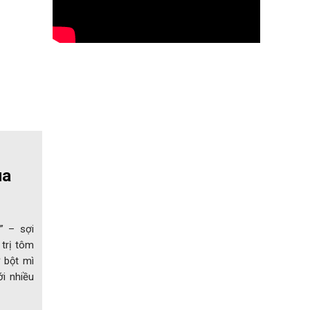
ua
” – sợi
 trị tôm
ừ bột mì
i nhiều