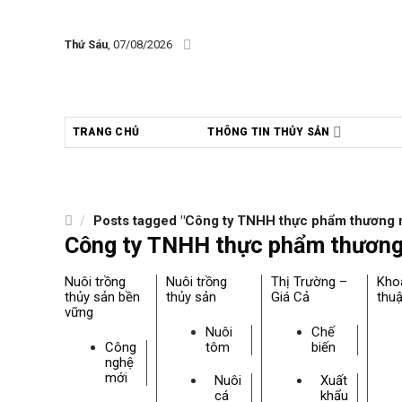
Skip
to
Thứ Sáu
, 07/08/2026
content
TRANG CHỦ
THÔNG TIN THỦY SẢN
/
Posts tagged "Công ty TNHH thực phẩm thương m
Công ty TNHH thực phẩm thương
Nuôi trồng
Nuôi trồng
Thị Trường –
Kho
thủy sản bền
thủy sản
Giá Cả
thuậ
vững
Nuôi
Chế
Công
tôm
biến
nghệ
mới
Nuôi
Xuất
cá
khẩu