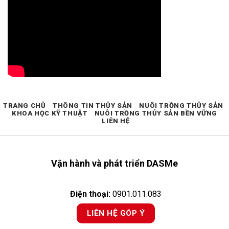
TRANG CHỦ
THÔNG TIN THỦY SẢN
NUÔI TRỒNG THỦY SẢN
KHOA HỌC KỸ THUẬT
NUÔI TRỒNG THỦY SẢN BỀN VỮNG
LIÊN HỆ
Vận hành và phát triển DASMe
Điện thoại:
0901.011.083
LIÊN HỆ GÓP Ý