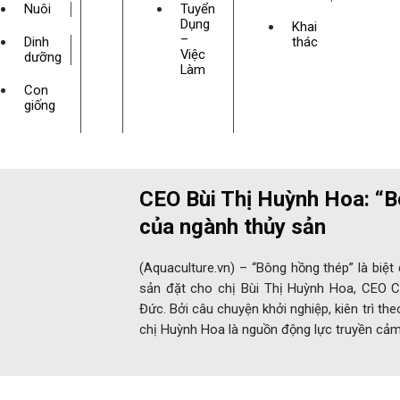
Nuôi
Tuyển
Dụng
Khai
–
Dinh
thác
Việc
dưỡng
Làm
Con
giống
CEO Bùi Thị Huỳnh Hoa: “B
của ngành thủy sản
(Aquaculture.vn) – “Bông hồng thép” là bi
sản đặt cho chị Bùi Thị Huỳnh Hoa, CEO 
Đức. Bởi câu chuyện khởi nghiệp, kiên trì t
chị Huỳnh Hoa là nguồn động lực truyền cả