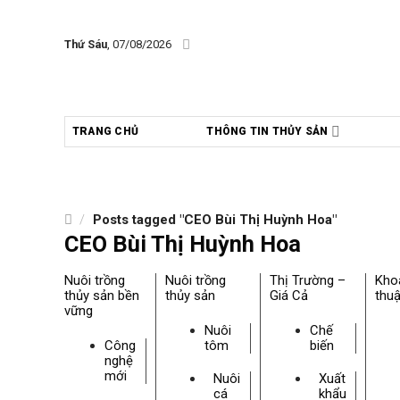
Skip
to
Thứ Sáu
, 07/08/2026
content
TRANG CHỦ
THÔNG TIN THỦY SẢN
/
Posts tagged "CEO Bùi Thị Huỳnh Hoa"
CEO Bùi Thị Huỳnh Hoa
Nuôi trồng
Nuôi trồng
Thị Trường –
Kho
thủy sản bền
thủy sản
Giá Cả
thuậ
vững
Nuôi
Chế
Công
tôm
biến
nghệ
mới
Nuôi
Xuất
cá
khẩu