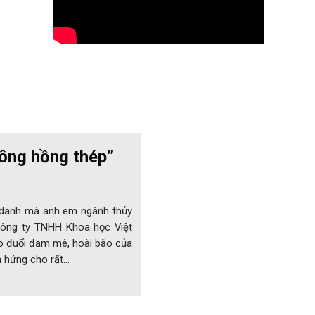
ông hồng thép”
ệt danh mà anh em ngành thủy
Công ty TNHH Khoa học Việt
heo đuổi đam mê, hoài bão của
m hứng cho rất…