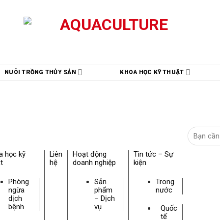
NUÔI TRỒNG THỦY SẢN
KHOA HỌC KỸ THUẬT
a học kỹ
Liên
Hoạt động
Tin tức – Sự
t
hệ
doanh nghiệp
kiện
Phòng
Sản
Trong
ngừa
phẩm
nước
dịch
– Dịch
bệnh
vụ
Quốc
tế