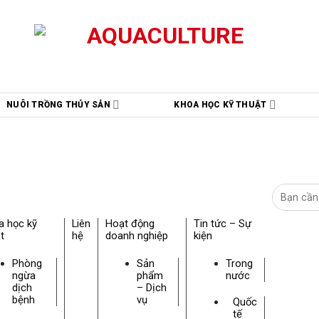
NUÔI TRỒNG THỦY SẢN
KHOA HỌC KỸ THUẬT
a học kỹ
Liên
Hoạt động
Tin tức – Sự
t
hệ
doanh nghiệp
kiện
Phòng
Sản
Trong
ngừa
phẩm
nước
dịch
– Dịch
bệnh
vụ
Quốc
tế