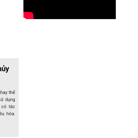
hủy
thay thế
sử dụng
 có tác
êu hóa.