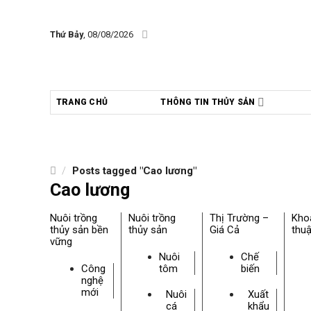
Skip
to
Thứ Bảy
, 08/08/2026
content
TRANG CHỦ
THÔNG TIN THỦY SẢN
/
Posts tagged "Cao lương"
Cao lương
Nuôi trồng
Nuôi trồng
Thị Trường –
Kho
thủy sản bền
thủy sản
Giá Cả
thuậ
vững
Nuôi
Chế
Công
tôm
biến
nghệ
mới
Nuôi
Xuất
cá
khẩu