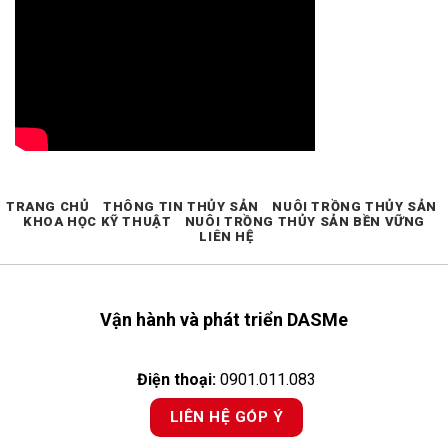
TRANG CHỦ
THÔNG TIN THỦY SẢN
NUÔI TRỒNG THỦY SẢN
KHOA HỌC KỸ THUẬT
NUÔI TRỒNG THỦY SẢN BỀN VỮNG
LIÊN HỆ
Vận hành và phát triển DASMe
Điện thoại:
0901.011.083
LIÊN HỆ GÓP Ý