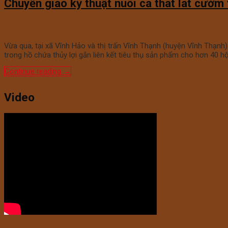
Chuyển giao kỹ thuật nuôi cá thát lát cườm
Vừa qua, tại xã Vĩnh Hảo và thị trấn Vĩnh Thạnh (huyện Vĩnh Thạn
trong hồ chứa thủy lợi gắn liên kết tiêu thụ sản phẩm cho hơn 40 h
Continue reading
→
Video