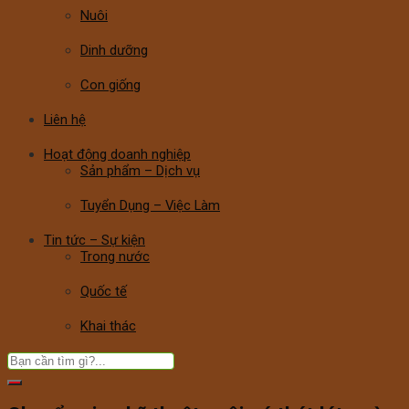
Nuôi
Dinh dưỡng
Con giống
Liên hệ
Hoạt động doanh nghiệp
Sản phẩm – Dịch vụ
Tuyển Dụng – Việc Làm
Tin tức – Sự kiện
Trong nước
Quốc tế
Khai thác