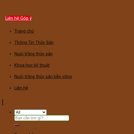
Liên hệ Góp ý
Trang chủ
Thông Tin Thủy Sản
Nuôi trồng thủy sản
Khoa học kỹ thuật
Nuôi trồng thủy sản bền vững
Liên hệ
Tìm
kiếm: