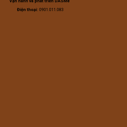
Vận hành và phát triển DASMe
Điện thoại:
0901.011.083