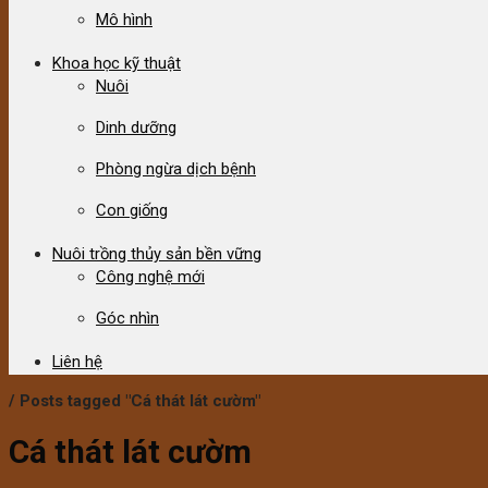
Mô hình
Khoa học kỹ thuật
Nuôi
Dinh dưỡng
Phòng ngừa dịch bệnh
Con giống
Nuôi trồng thủy sản bền vững
Công nghệ mới
Góc nhìn
Liên hệ
/
Posts tagged "Cá thát lát cườm"
Cá thát lát cườm