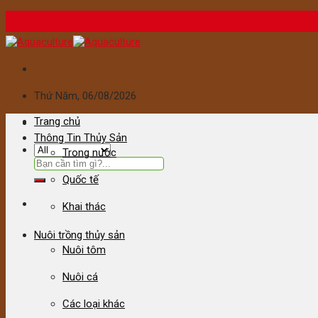
Skip
to
content
Thứ Năm
, 06/08/2026
Trang chủ
Thông Tin Thủy Sản
Trong nước
Tìm
kiếm:
Quốc tế
Khai thác
Nuôi trồng thủy sản
Nuôi tôm
Nuôi cá
Các loại khác