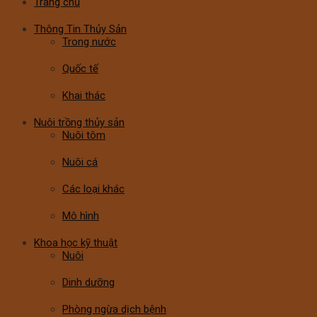
Trang chủ
Thông Tin Thủy Sản
Trong nước
Quốc tế
Khai thác
Nuôi trồng thủy sản
Nuôi tôm
Nuôi cá
Các loại khác
Mô hình
Khoa học kỹ thuật
Nuôi
Dinh dưỡng
Phòng ngừa dịch bệnh