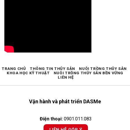
TRANG CHỦ
THÔNG TIN THỦY SẢN
NUÔI TRỒNG THỦY SẢN
KHOA HỌC KỸ THUẬT
NUÔI TRỒNG THỦY SẢN BỀN VỮNG
LIÊN HỆ
Vận hành và phát triển DASMe
Điện thoại:
0901.011.083
LIÊN HỆ GÓP Ý