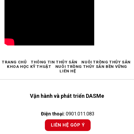
TRANG CHỦ
THÔNG TIN THỦY SẢN
NUÔI TRỒNG THỦY SẢN
KHOA HỌC KỸ THUẬT
NUÔI TRỒNG THỦY SẢN BỀN VỮNG
LIÊN HỆ
Vận hành và phát triển DASMe
Điện thoại:
0901.011.083
LIÊN HỆ GÓP Ý