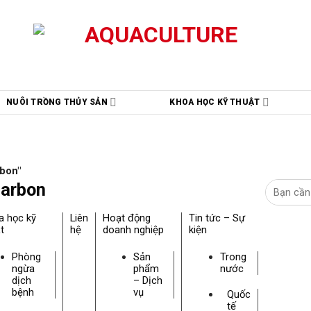
NUÔI TRỒNG THỦY SẢN
KHOA HỌC KỸ THUẬT
rbon"
carbon
a học kỹ
Liên
Hoạt động
Tin tức – Sự
t
hệ
doanh nghiệp
kiện
Phòng
Sản
Trong
ngừa
phẩm
nước
dịch
– Dịch
bệnh
vụ
Quốc
tế