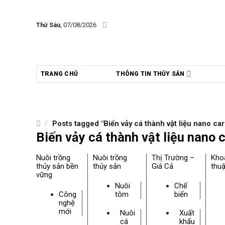
Skip
to
Thứ Sáu
, 07/08/2026
content
TRANG CHỦ
THÔNG TIN THỦY SẢN
/
Posts tagged "Biến vảy cá thành vật liệu nano ca
Biến vảy cá thành vật liệu nano 
Nuôi trồng
Nuôi trồng
Thị Trường –
Kho
thủy sản bền
thủy sản
Giá Cả
thuậ
vững
Nuôi
Chế
Công
tôm
biến
nghệ
mới
Nuôi
Xuất
cá
khẩu